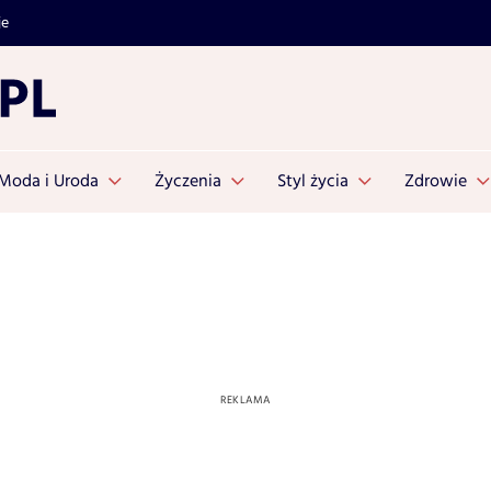
je
Moda i Uroda
Życzenia
Styl życia
Zdrowie