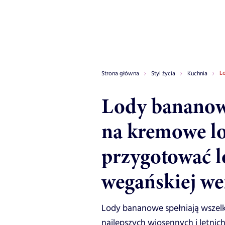
L
Strona główna
Styl życia
Kuchnia
Lody bananow
na kremowe lo
przygotować 
wegańskiej wer
Lody bananowe spełniają wszelki
najlepszych wiosennych i letni