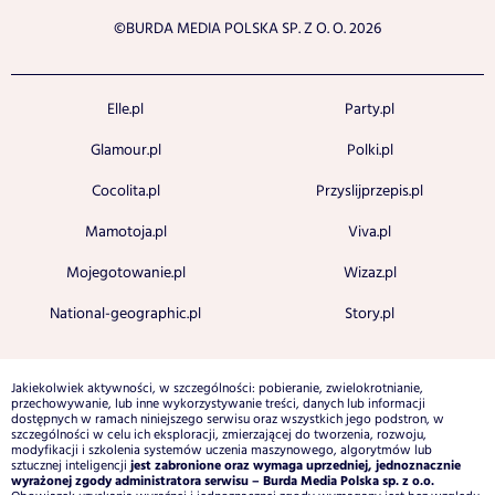
©BURDA MEDIA POLSKA SP. Z O. O. 2026
Elle.pl
Party.pl
Glamour.pl
Polki.pl
Cocolita.pl
Przyslijprzepis.pl
Mamotoja.pl
Viva.pl
Mojegotowanie.pl
Wizaz.pl
National-geographic.pl
Story.pl
Jakiekolwiek aktywności, w szczególności: pobieranie, zwielokrotnianie,
przechowywanie, lub inne wykorzystywanie treści, danych lub informacji
dostępnych w ramach niniejszego serwisu oraz wszystkich jego podstron, w
szczególności w celu ich eksploracji, zmierzającej do tworzenia, rozwoju,
modyfikacji i szkolenia systemów uczenia maszynowego, algorytmów lub
jest zabronione oraz wymaga uprzedniej, jednoznacznie
sztucznej inteligencji
wyrażonej zgody administratora serwisu – Burda Media Polska sp. z o.o.