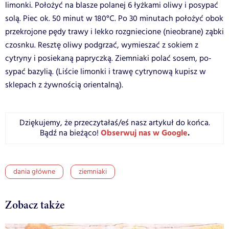
limonki. Położyć na blasze polanej 6 łyżkami oliwy i posypać
solą. Piec ok. 50 minut w 180°C. Po 30 minutach położyć obok
przekrojone pędy trawy i lekko rozgniecione (nieobrane) ząbki
czosnku. Resztę oliwy podgrzać, wymieszać z sokiem z
cytryny i posiekaną papryczką. Ziemniaki polać sosem, po-
sypać bazylią. (Liście limonki i trawę cytrynową kupisz w
sklepach z żywnością orientalną).
Dziękujemy, że przeczytałaś/eś nasz artykuł do końca.
Obserwuj nas w Google
.
Bądź na bieżąco!
dania główne
ziemniaki
Zobacz także