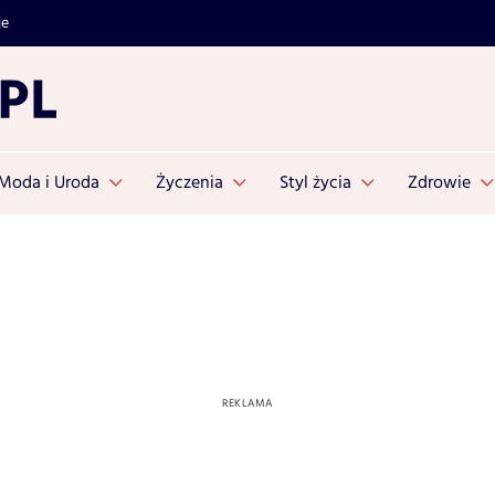
je
Moda i Uroda
Życzenia
Styl życia
Zdrowie