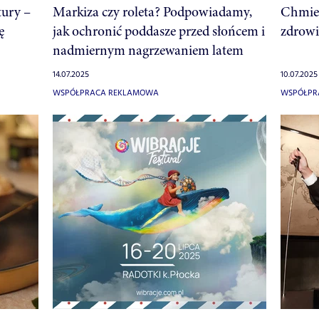
tury –
Markiza czy roleta? Podpowiadamy,
Chmiel
ę
jak ochronić poddasze przed słońcem i
zdrowi
nadmiernym nagrzewaniem latem
14.07.2025
10.07.2025
WSPÓŁPRACA REKLAMOWA
WSPÓŁPR