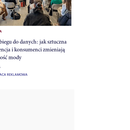
A
iegu do danych: jak sztuczna
gencja i konsumenci zmieniają
łość mody
6
ACA REKLAMOWA