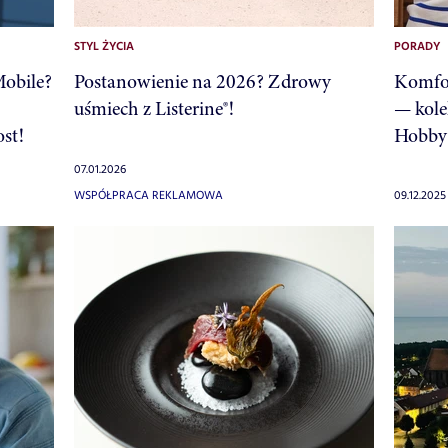
STYL ŻYCIA
PORADY
Mobile?
Postanowienie na 2026? Zdrowy
Komfor
uśmiech z Listerine®!
— kole
st!
Hobby
07.01.2026
WSPÓŁPRACA REKLAMOWA
09.12.2025