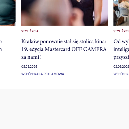
STYL ŻYCIA
STYL ŻYCI
o
Kraków ponownie stał się stolicą kina:
Od wyb
m
19. edycja Mastercard OFF CAMERA
inteli
za nami!
przysz
05.05.2026
02.05.202
WSPÓŁPRACA REKLAMOWA
WSPÓŁPR