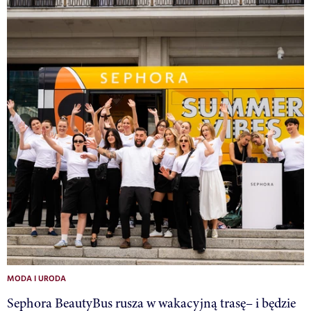
MODA I URODA
Sephora BeautyBus rusza w wakacyjną trasę– i będzie