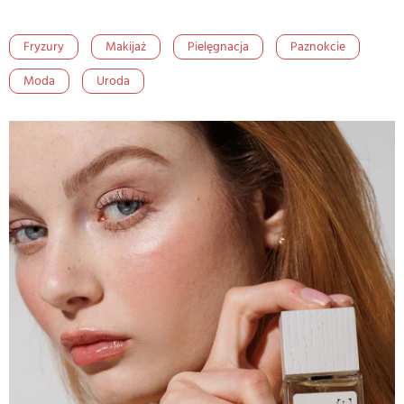
Fryzury
Makijaż
Pielęgnacja
Paznokcie
Moda
Uroda