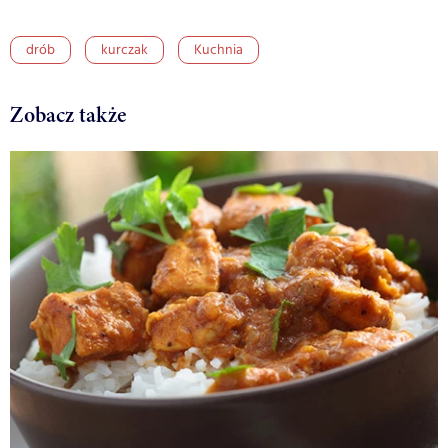
drób
kurczak
Kuchnia
Zobacz także