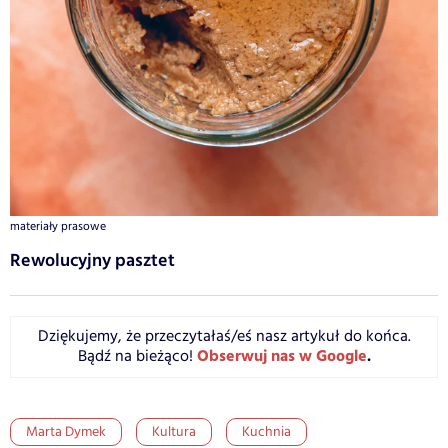
materiały prasowe
Rewolucyjny pasztet
Dziękujemy, że przeczytałaś/eś nasz artykuł do końca.
Obserwuj nas w Google
.
Bądź na bieżąco!
Marta Dymek
Kultura
Kuchnia