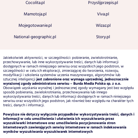
Cocolita.pl
Przyslijprzepis.pl
Mamotoja.pl
Viva.pl
Mojegotowanie.pl
Wizaz.pl
National-geographic.pl
Story.pl
Jakiekolwiek aktywności, w szczególności: pobieranie, zwielokrotnianie,
przechowywanie, lub inne wykorzystywanie treści, danych lub informacji
dostępnych w ramach niniejszego serwisu oraz wszystkich jego podstron, w
szczególności w celu ich eksploracji, zmierzającej do tworzenia, rozwoju,
modyfikacji i szkolenia systemów uczenia maszynowego, algorytmów lub
jest zabronione oraz wymaga uprzedniej, jednoznacznie
sztucznej inteligencji
wyrażonej zgody administratora serwisu – Burda Media Polska sp. z o.o.
Obowiązek uzyskania wyraźnej i jednoznacznej zgody wymagany jest bez względu
sposób pobierania, zwielokrotniania, przechowywania lub innego
wykorzystywania treści, danych lub informacji dostępnych w ramach niniejszego
serwisu oraz wszystkich jego podstron, jak również bez względu na charakter tych
treści, danych i informacji.
Powyższe nie dotyczy wyłącznie przypadków wykorzystywania treści, danych i
informacji w celu umożliwienia i ułatwienia ich wyszukiwania przez
wyszukiwarki internetowe oraz umożliwienia pozycjonowania stron
internetowych zawierających serwisy internetowe w ramach indeksowania
wyników wyszukiwania wyszukiwarek internetowych