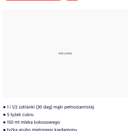
● 1 i 1/2 szklanki (30 dag) mąki pełnoziarnistej
● 5 łyżek cukru
● 150 ml mleka kokosowego
● łyżka grubo mielonego kardamonu