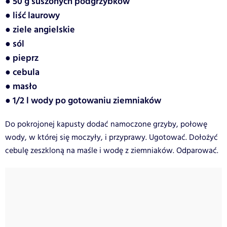
● 50 g suszonych podgrzybków
● liść laurowy
● ziele angielskie
● sól
● pieprz
● cebula
● masło
● 1/2 l wody po gotowaniu ziemniaków
Do pokrojonej kapusty dodać namoczone grzyby, połowę
wody, w której się moczyły, i przyprawy. Ugotować. Dołożyć
cebulę zeszkloną na maśle i wodę z ziemniaków. Odparować.