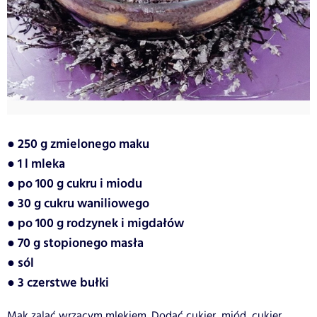
● 250 g zmielonego maku
● 1 l mleka
● po 100 g cukru i miodu
● 30 g cukru waniliowego
● po 100 g rodzynek i migdałów
● 70 g stopionego masła
● sól
● 3 czerstwe bułki
Mak zalać wrzącym mlekiem. Dodać cukier, miód, cukier