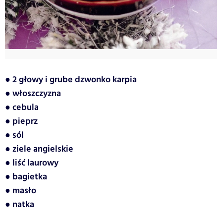
● 2 głowy i grube dzwonko karpia
● włoszczyzna
● cebula
● pieprz
● sól
● ziele angielskie
● liść laurowy
● bagietka
● masło
● natka