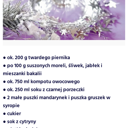
● ok. 200 g twardego piernika
● po 100 g suszonych moreli, śliwek, jabłek i
mieszanki bakalii
● ok. 750 ml kompotu owocowego
● ok. 250 ml soku z czarnej porzeczki
● 2 małe puszki mandarynek i puszka gruszek w
syropie
● cukier
● sok z cytryny