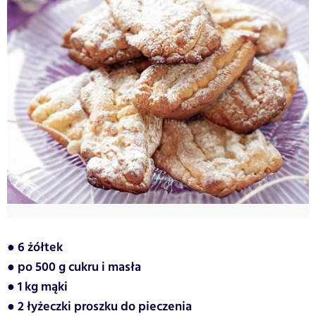
● 6 żółtek
● po 500 g cukru i masła
● 1 kg mąki
● 2 łyżeczki proszku do pieczenia