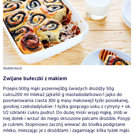
Shutterstock
Zwijane bułeczki z makiem
Przepis:500g mąki pszennej30g świeżych drożdży 50g
cukru200 ml mleka2 jajka50 g masładodatkowo:1 jajko do
posmarowania ciasta 300 g masy makowej3 łyżki posiekanej,
gorzkiej czekoladylukier: 1 łyżka gorącego soku z cytryny + ok.
1/2 szklanki cukru pudru1. Do dużej miski wsyp mąkę, zrób w
niej dołek i wrzuć do niego skruszone palcami drożdże. Posyp
je cukrem. Stopniowo zacznij wlewać do środka podgrzane
mleko, mieszając je z drożdżami i zagarniając kilka łyżek mąki.