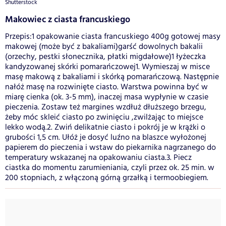
Shutterstock
Makowiec z ciasta francuskiego
Przepis:1 opakowanie ciasta francuskiego 400g gotowej masy
makowej (może być z bakaliami)garść dowolnych bakalii
(orzechy, pestki słonecznika, płatki migdałowe)1 łyżeczka
kandyzowanej skórki pomarańczowej1. Wymieszaj w misce
masę makową z bakaliami i skórką pomarańczową. Następnie
nałóż masę na rozwinięte ciasto. Warstwa powinna być w
miarę cienka (ok. 3-5 mm), inaczej masa wypłynie w czasie
pieczenia. Zostaw też margines wzdłuż dłuższego brzegu,
żeby móc skleić ciasto po zwinięciu ,zwilżając to miejsce
lekko wodą.2. Zwiń delikatnie ciasto i pokrój je w krążki o
grubości 1,5 cm. Ułóż je dosyć luźno na blaszce wyłożonej
papierem do pieczenia i wstaw do piekarnika nagrzanego do
temperatury wskazanej na opakowaniu ciasta.3. Piecz
ciastka do momentu zarumieniania, czyli przez ok. 25 min. w
200 stopniach, z włączoną górną grzałką i termoobiegiem.