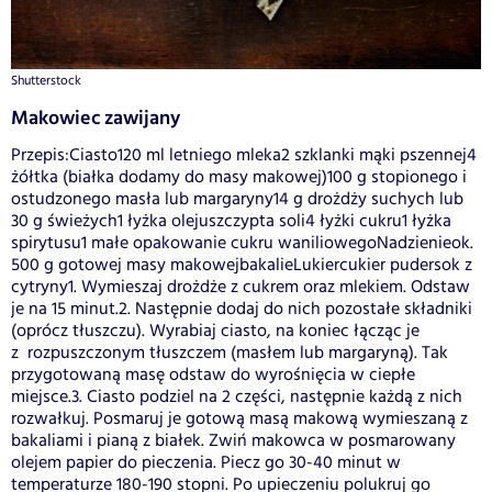
Shutterstock
Makowiec zawijany
Przepis:Ciasto120 ml letniego mleka2 szklanki mąki pszennej4
żółtka (białka dodamy do masy makowej)100 g stopionego i
ostudzonego masła lub margaryny14 g drożdży suchych lub
30 g świeżych1 łyżka olejuszczypta soli4 łyżki cukru1 łyżka
spirytusu1 małe opakowanie cukru waniliowegoNadzienieok.
500 g gotowej masy makowejbakalieLukiercukier pudersok z
cytryny1. Wymieszaj drożdże z cukrem oraz mlekiem. Odstaw
je na 15 minut.2. Następnie dodaj do nich pozostałe składniki
(oprócz tłuszczu). Wyrabiaj ciasto, na koniec łącząc je
z rozpuszczonym tłuszczem (masłem lub margaryną). Tak
przygotowaną masę odstaw do wyrośnięcia w ciepłe
miejsce.3. Ciasto podziel na 2 części, następnie każdą z nich
rozwałkuj. Posmaruj je gotową masą makową wymieszaną z
bakaliami i pianą z białek. Zwiń makowca w posmarowany
olejem papier do pieczenia. Piecz go 30-40 minut w
temperaturze 180-190 stopni. Po upieczeniu polukruj go