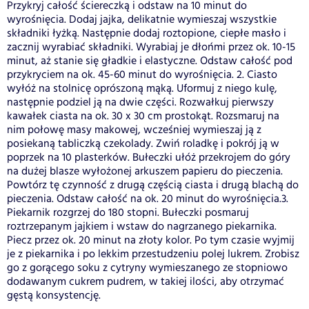
Przykryj całość ściereczką i odstaw na 10 minut do
wyrośnięcia. Dodaj jajka, delikatnie wymieszaj wszystkie
składniki łyżką. Następnie dodaj roztopione, ciepłe masło i
zacznij wyrabiać składniki. Wyrabiaj je dłońmi przez ok. 10-15
minut, aż stanie się gładkie i elastyczne. Odstaw całość pod
przykryciem na ok. 45-60 minut do wyrośnięcia. 2. Ciasto
wyłóż na stolnicę oprószoną mąką. Uformuj z niego kulę,
następnie podziel ją na dwie części. Rozwałkuj pierwszy
kawałek ciasta na ok. 30 x 30 cm prostokąt. Rozsmaruj na
nim połowę masy makowej, wcześniej wymieszaj ją z
posiekaną tabliczką czekolady. Zwiń roladkę i pokrój ją w
poprzek na 10 plasterków. Bułeczki ułóż przekrojem do góry
na dużej blasze wyłożonej arkuszem papieru do pieczenia.
Powtórz tę czynność z drugą częścią ciasta i drugą blachą do
pieczenia. Odstaw całość na ok. 20 minut do wyrośnięcia.3.
Piekarnik rozgrzej do 180 stopni. Bułeczki posmaruj
roztrzepanym jajkiem i wstaw do nagrzanego piekarnika.
Piecz przez ok. 20 minut na złoty kolor. Po tym czasie wyjmij
je z piekarnika i po lekkim przestudzeniu polej lukrem. Zrobisz
go z gorącego soku z cytryny wymieszanego ze stopniowo
dodawanym cukrem pudrem, w takiej ilości, aby otrzymać
gęstą konsystencję.