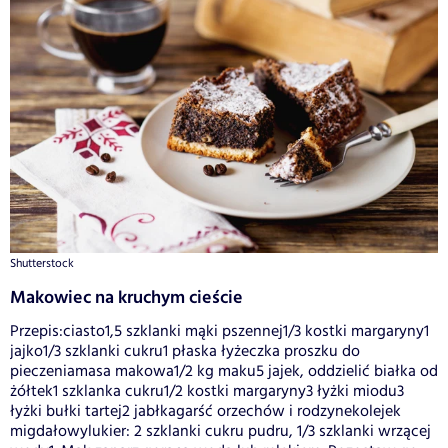
Shutterstock
Makowiec na kruchym cieście
Przepis:ciasto1,5 szklanki mąki pszennej1/3 kostki margaryny1
jajko1/3 szklanki cukru1 płaska łyżeczka proszku do
pieczeniamasa makowa1/2 kg maku5 jajek, oddzielić białka od
żółtek1 szklanka cukru1/2 kostki margaryny3 łyżki miodu3
łyżki bułki tartej2 jabłkagarść orzechów i rodzynekolejek
migdałowylukier: 2 szklanki cukru pudru, 1/3 szklanki wrzącej