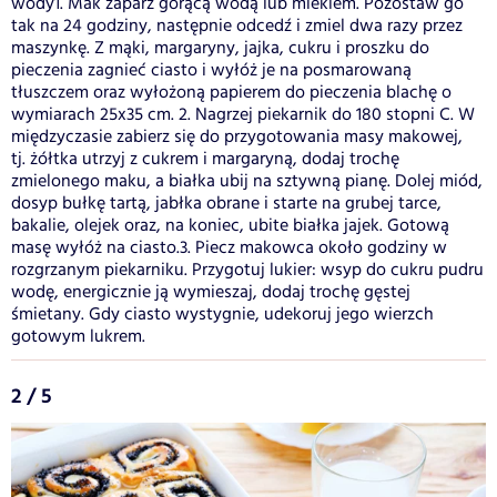
wody1. Mak zaparz gorącą wodą lub mlekiem. Pozostaw go
tak na 24 godziny, następnie odcedź i zmiel dwa razy przez
maszynkę. Z mąki, margaryny, jajka, cukru i proszku do
pieczenia zagnieć ciasto i wyłóż je na posmarowaną
tłuszczem oraz wyłożoną papierem do pieczenia blachę o
wymiarach 25x35 cm. 2. Nagrzej piekarnik do 180 stopni C. W
międzyczasie zabierz się do przygotowania masy makowej,
tj. żółtka utrzyj z cukrem i margaryną, dodaj trochę
zmielonego maku, a białka ubij na sztywną pianę. Dolej miód,
dosyp bułkę tartą, jabłka obrane i starte na grubej tarce,
bakalie, olejek oraz, na koniec, ubite białka jajek. Gotową
masę wyłóż na ciasto.3. Piecz makowca około godziny w
rozgrzanym piekarniku. Przygotuj lukier: wsyp do cukru pudru
wodę, energicznie ją wymieszaj, dodaj trochę gęstej
śmietany. Gdy ciasto wystygnie, udekoruj jego wierzch
gotowym lukrem.
2 / 5