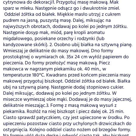
cytrynowa do dekoracji1. Przygotuj masę makową. Mak
sparz w mleku. Następnie odsącz go i dwukrotnie zmiel.
Oddziel żółtka od białek. Miękkie masło utrzyj z cukrem
pudrem na jasną, puszystą masę. Dalej, miksując na
najwyższych obrotach, dodawaj po kolei po jednym żółtku.
Następnie dosyp mak, miód, parę kropli aromatu
migdałowego, posiekane orzechy i rodzynki (lub
kandyzowane skórki). 2. Osobno ubij białka na sztywną pianę.
Wmieszaj je delikatnie do masy makowej. Dno formy
prostokątnej o wymiarach ok. 35x 24 cm wyłóż papierem do
pieczenia. Do formy przełożyć masę makową. Piecz
makowca w nagrzanym piekarniku ok. 40 min., w
temperaturze 180°C. Kwadrans przed końcem pieczenia masy
makowej przygotuj biszkopt. Oddziel żółtka od białek. Białka
ubij na sztywną pianę. Następnie dodaj stopniowo cukier.
Dalej miksując, dodawaj po kolei po jednym żółtku. W
miseczce wymieszaj obie mąki. Dodawaj je do masy jajecznej,
delikatnie mieszając.3. Formę z masą makową wysuń z
piekarnika. Rozłóż na niej biszkopt i piecz dalej ok. 25 min.
Ciasto sprawdź patyczkiem, czy jest upieczone w środku. Po
upieczeniu pozostaw ciasto przy uchylonych drzwiczkach do
ostygnięcia. Kolejno oddziel ciasto nożem od brzegów formy.
Na formie ułóż dużą deskę i odwróć ciasto tak, aby biszkopt