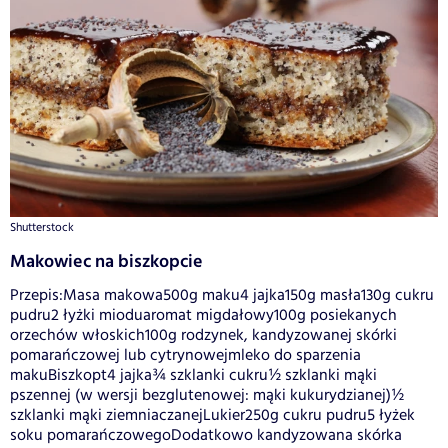
Shutterstock
Makowiec na biszkopcie
Przepis:Masa makowa500g maku4 jajka150g masła130g cukru
pudru2 łyżki mioduaromat migdałowy100g posiekanych
orzechów włoskich100g rodzynek, kandyzowanej skórki
pomarańczowej lub cytrynowejmleko do sparzenia
makuBiszkopt4 jajka¾ szklanki cukru½ szklanki mąki
pszennej (w wersji bezglutenowej: mąki kukurydzianej)½
szklanki mąki ziemniaczanejLukier250g cukru pudru5 łyżek
soku pomarańczowegoDodatkowo kandyzowana skórka