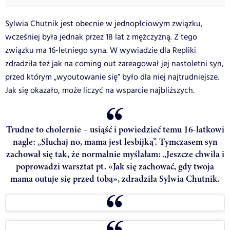
Sylwia Chutnik jest obecnie w jednopłciowym związku,
wcześniej była jednak przez 18 lat z mężczyzną. Z tego
związku ma 16-letniego syna. W wywiadzie dla Repliki
zdradziła też jak na coming out zareagował jej nastoletni syn,
przed którym „wyoutowanie się” było dla niej najtrudniejsze.
Jak się okazało, może liczyć na wsparcie najbliższych.
Trudne to cholernie – usiąść i powiedzieć temu 16-latkowi
nagle: „Słuchaj no, mama jest lesbijką”. Tymczasem syn
zachował się tak, że normalnie myślałam: „Jeszcze chwila i
poprowadzi warsztat pt. «Jak się zachować, gdy twoja
mama outuje się przed tobą», zdradziła Sylwia Chutnik.