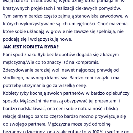
Mają bardzo rozbudowaną wyobraźnię, która pomaga im w
kreatywnych projektach i realizacji ciekawych pomysłów.
Tym samym bardzo często zajmują stanowiska zawodowe, w
których wykorzystywane są ich umiejętności. Choć marzenia,
które sobie układają w głowie nie zawsze się spełniają, nie
poddają się i wciąż zyskują nowe.
JAK JEST KOBIETA RYBA?
Pani spod znaku Ryb bez kłopotów dogada się z każdym
mężczyzną.Wie co to znaczy iść na kompromis.
Zdecydowanie bardziej woli nawet najgorszą prawdę od
słodkiego, naiwnego kłamstwa. Bardzo ceni związki i ma
potrzebę utrzymania go za wszelką cenę.
Kobiety ryby kochają swoich partnerów w bardzo opiekuńczy
sposób. Mężczyźni nie muszą obsypywać jej prezentami i
bardzo nadskakiwać, ona ceni sobie naturalność i bliską
relację dlatego bardzo często bardzo mocno przywiązuje się
do swojego partnera. Mężczyzna może być odrobinę
bezradny i dziecinny, ona zaakceptuje to w 100% i weźmie go