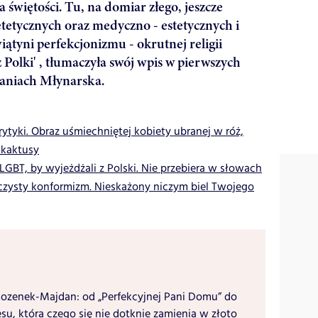
a świętości. Tu, na domiar złego, jeszcze
tetycznych oraz medyczno - estetycznych i
ątyni perfekcjonizmu - okrutnej religii
olki' , tłumaczyła swój wpis w pierwszych
aniach Młynarska.
tyki. Obraz uśmiechniętej kobiety ubranej w róż,
 kaktusy
LGBT, by wyjeżdżali z Polski. Nie przebiera w słowach
"czysty konformizm. Nieskażony niczym biel Twojego
ozenek-Majdan: od „Perfekcyjnej Pani Domu” do
su, która czego się nie dotknie zamienia w złoto