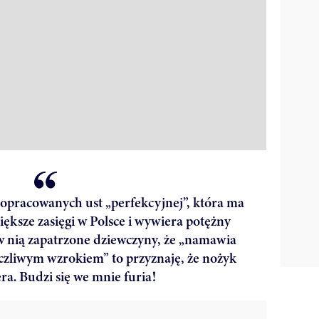
dopracowanych ust „perfekcyjnej”, która ma
ększe zasięgi w Polsce i wywiera potężny
w nią zapatrzone dziewczyny, że „namawia
yczliwym wzrokiem” to przyznaję, że nożyk
era. Budzi się we mnie furia!