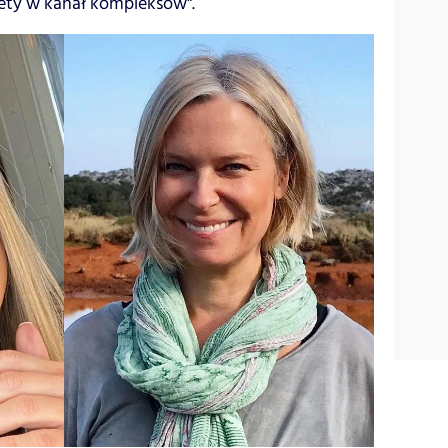
ety w kanał kompleksów".