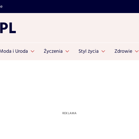
je
Moda i Uroda
Życzenia
Styl życia
Zdrowie