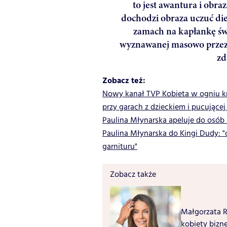
to jest awantura i obraz
dochodzi obraza uczuć die
zamach na kapłankę świ
wyznawanej masowo przez P
zd
Zobacz też:
Nowy kanał TVP Kobieta w ogniu kry
przy garach z dzieckiem i pucującej
Paulina Młynarska apeluje do osób 
Paulina Młynarska do Kingi Dudy: 
garnituru"
Zobacz także
Małgorzata R
kobiety bizne