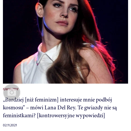
GWIAZDY
„Bardziej [niż feminizm] interesuje mnie podbój
kosmosu” – mówi Lana Del Rey. Te gwiazdy nie są
feministkami? [kontrowersyjne wypowiedzi]
02.11.2021