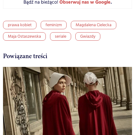
Obserwuj nas w Google
.
Bądź na bieżąco!
prawa kobiet
feminizm
Magdalena Cielecka
Maja Ostaszewska
seriale
Gwiazdy
Powiązane treści