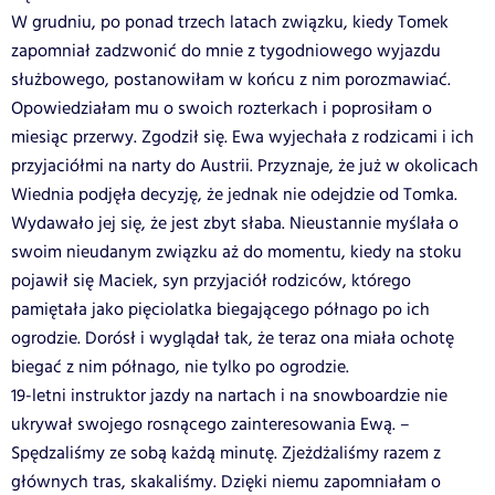
W grudniu, po ponad trzech latach związku, kiedy Tomek
zapomniał zadzwonić do mnie z tygodniowego wyjazdu
służbowego, postanowiłam w końcu z nim porozmawiać.
Opowiedziałam mu o swoich rozterkach i poprosiłam o
miesiąc przerwy. Zgodził się. Ewa wyjechała z rodzicami i ich
przyjaciółmi na narty do Austrii. Przyznaje, że już w okolicach
Wiednia podjęła decyzję, że jednak nie odejdzie od Tomka.
Wydawało jej się, że jest zbyt słaba. Nieustannie myślała o
swoim nieudanym związku aż do momentu, kiedy na stoku
pojawił się Maciek, syn przyjaciół rodziców, którego
pamiętała jako pięciolatka biegającego półnago po ich
ogrodzie. Dorósł i wyglądał tak, że teraz ona miała ochotę
biegać z nim półnago, nie tylko po ogrodzie.
19-letni instruktor jazdy na nartach i na snowboardzie nie
ukrywał swojego rosnącego zainteresowania Ewą. –
Spędzaliśmy ze sobą każdą minutę. Zjeżdżaliśmy razem z
głównych tras, skakaliśmy. Dzięki niemu zapomniałam o