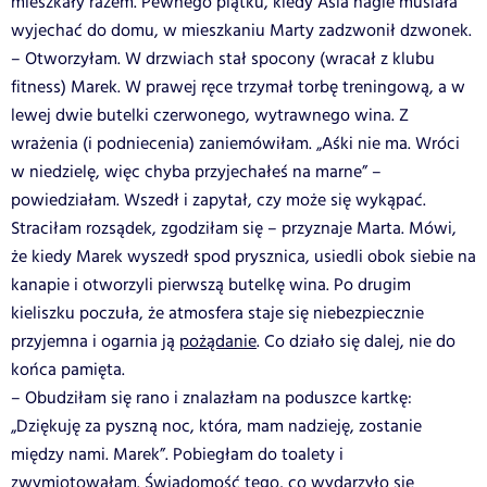
mieszkały razem. Pewnego piątku, kiedy Asia nagle musiała
wyjechać do domu, w mieszkaniu Marty zadzwonił dzwonek.
– Otworzyłam. W drzwiach stał spocony (wracał z klubu
fitness) Marek. W prawej ręce trzymał torbę treningową, a w
lewej dwie butelki czerwonego, wytrawnego wina. Z
wrażenia (i podniecenia) zaniemówiłam. „Aśki nie ma. Wróci
w niedzielę, więc chyba przyjechałeś na marne” –
powiedziałam. Wszedł i zapytał, czy może się wykąpać.
Straciłam rozsądek, zgodziłam się – przyznaje Marta. Mówi,
że kiedy Marek wyszedł spod prysznica, usiedli obok siebie na
kanapie i otworzyli pierwszą butelkę wina. Po drugim
kieliszku poczuła, że atmosfera staje się niebezpiecznie
przyjemna i ogarnia ją
pożądanie
. Co działo się dalej, nie do
końca pamięta.
– Obudziłam się rano i znalazłam na poduszce kartkę:
„Dziękuję za pyszną noc, która, mam nadzieję, zostanie
między nami. Marek”. Pobiegłam do toalety i
zwymiotowałam. Świadomość tego, co wydarzyło się