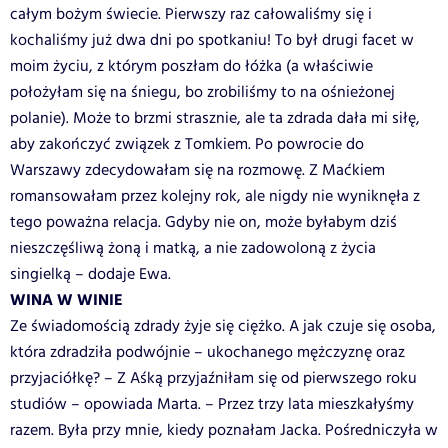
całym bożym świecie. Pierwszy raz całowaliśmy się i
kochaliśmy już dwa dni po spotkaniu! To był drugi facet w
moim życiu, z którym poszłam do łóżka (a właściwie
położyłam się na śniegu, bo zrobiliśmy to na ośnieżonej
polanie). Może to brzmi strasznie, ale ta zdrada dała mi siłę,
aby zakończyć związek z Tomkiem. Po powrocie do
Warszawy zdecydowałam się na rozmowę. Z Maćkiem
romansowałam przez kolejny rok, ale nigdy nie wyniknęła z
tego poważna relacja. Gdyby nie on, może byłabym dziś
nieszczęśliwą żoną i matką, a nie zadowoloną z życia
singielką – dodaje Ewa.
WINA W WINIE
Ze świadomością zdrady żyje się ciężko. A jak czuje się osoba,
która zdradziła podwójnie – ukochanego mężczyznę oraz
przyjaciółkę? – Z Aśką przyjaźniłam się od pierwszego roku
studiów – opowiada Marta. – Przez trzy lata mieszkałyśmy
razem. Była przy mnie, kiedy poznałam Jacka. Pośredniczyła w