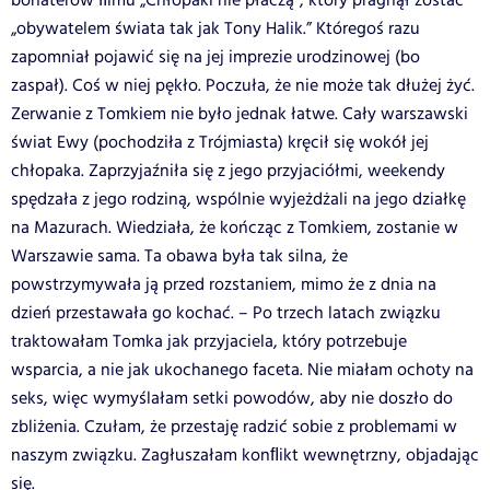
bohaterów ﬁlmu „Chłopaki nie płaczą”, który pragnął zostać
„obywatelem świata tak jak Tony Halik.” Któregoś razu
zapomniał pojawić się na jej imprezie urodzinowej (bo
zaspał). Coś w niej pękło. Poczuła, że nie może tak dłużej żyć.
Zerwanie z Tomkiem nie było jednak łatwe. Cały warszawski
świat Ewy (pochodziła z Trójmiasta) kręcił się wokół jej
chłopaka. Zaprzyjaźniła się z jego przyjaciółmi, weekendy
spędzała z jego rodziną, wspólnie wyjeżdżali na jego działkę
na Mazurach. Wiedziała, że kończąc z Tomkiem, zostanie w
Warszawie sama. Ta obawa była tak silna, że
powstrzymywała ją przed rozstaniem, mimo że z dnia na
dzień przestawała go kochać. – Po trzech latach związku
traktowałam Tomka jak przyjaciela, który potrzebuje
wsparcia, a nie jak ukochanego faceta. Nie miałam ochoty na
seks, więc wymyślałam setki powodów, aby nie doszło do
zbliżenia. Czułam, że przestaję radzić sobie z problemami w
naszym związku. Zagłuszałam konﬂikt wewnętrzny, objadając
się.