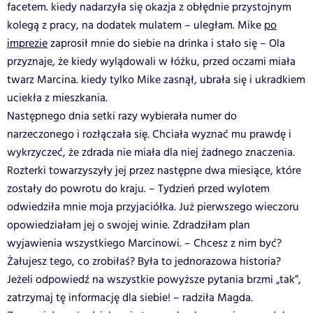
facetem. kiedy nadarzyła się okazja z obłędnie przystojnym
kolegą z pracy, na dodatek mulatem – uległam. Mike
po
imprezie
zaprosił mnie do siebie na drinka i stało się – Ola
przyznaje, że kiedy wylądowali w łóżku, przed oczami miała
twarz Marcina. kiedy tylko Mike zasnął, ubrała się i ukradkiem
uciekła z mieszkania.
Następnego dnia setki razy wybierała numer do
narzeczonego i rozłączała się. Chciała wyznać mu prawdę i
wykrzyczeć, że zdrada nie miała dla niej żadnego znaczenia.
Rozterki towarzyszyły jej przez następne dwa miesiące, które
zostały do powrotu do kraju. – Tydzień przed wylotem
odwiedziła mnie moja przyjaciółka. Już pierwszego wieczoru
opowiedziałam jej o swojej winie. Zdradziłam plan
wyjawienia wszystkiego Marcinowi. – Chcesz z nim być?
Żałujesz tego, co zrobiłaś? Była to jednorazowa historia?
Jeżeli odpowiedź na wszystkie powyższe pytania brzmi „tak”,
zatrzymaj tę informację dla siebie! – radziła Magda.