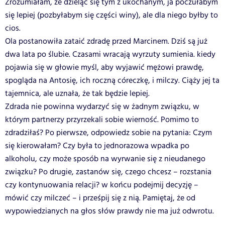
Zrozumiałam, że dzieląc się tym z ukochanym, ja poczułabym
się lepiej (pozbyłabym się części winy), ale dla niego byłby to
cios.
Ola postanowiła zataić zdradę przed Marcinem. Dziś są już
dwa lata po ślubie. Czasami wracają wyrzuty sumienia. kiedy
pojawia się w głowie myśl, aby wyjawić mężowi prawdę,
spogląda na Antosię, ich roczną córeczkę, i milczy. Ciąży jej ta
tajemnica, ale uznała, że tak będzie lepiej.
Zdrada nie powinna wydarzyć się w żadnym związku, w
którym partnerzy przyrzekali sobie wierność. Pomimo to
zdradziłaś? Po pierwsze, odpowiedz sobie na pytania: Czym
się kierowałam? Czy była to jednorazowa wpadka po
alkoholu, czy może sposób na wyrwanie się z nieudanego
związku? Po drugie, zastanów się, czego chcesz – rozstania
czy kontynuowania relacji? w końcu podejmij decyzję –
mówić czy milczeć – i prześpij się z nią. Pamiętaj, że od
wypowiedzianych na głos słów prawdy nie ma już odwrotu.