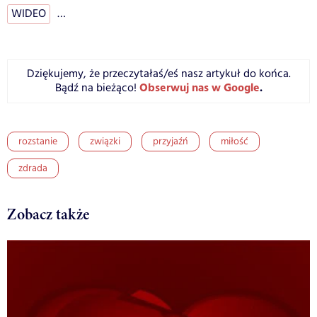
WIDEO
…
Dziękujemy, że przeczytałaś/eś nasz artykuł do końca.
Obserwuj nas w Google
.
Bądź na bieżąco!
rozstanie
związki
przyjaźń
miłość
zdrada
Zobacz także