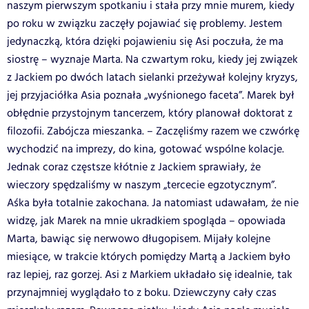
naszym pierwszym spotkaniu i stała przy mnie murem, kiedy
po roku w związku zaczęły pojawiać się problemy. Jestem
jedynaczką, która dzięki pojawieniu się Asi poczuła, że ma
siostrę – wyznaje Marta. Na czwartym roku, kiedy jej związek
z Jackiem po dwóch latach sielanki przeżywał kolejny kryzys,
jej przyjaciółka Asia poznała „wyśnionego faceta”. Marek był
obłędnie przystojnym tancerzem, który planował doktorat z
filozofii. Zabójcza mieszanka. – Zaczęliśmy razem we czwórkę
wychodzić na imprezy, do kina, gotować wspólne kolacje.
Jednak coraz częstsze kłótnie z Jackiem sprawiały, że
wieczory spędzaliśmy w naszym „tercecie egzotycznym”.
Aśka była totalnie zakochana. Ja natomiast udawałam, że nie
widzę, jak Marek na mnie ukradkiem spogląda – opowiada
Marta, bawiąc się nerwowo długopisem. Mijały kolejne
miesiące, w trakcie których pomiędzy Martą a Jackiem było
raz lepiej, raz gorzej. Asi z Markiem układało się idealnie, tak
przynajmniej wyglądało to z boku. Dziewczyny cały czas