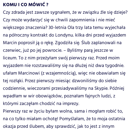
KOMU I CO MÓWIĆ ?
Czy zdrada jest zawsze sygnałem, że w związku źle się dzieje?
Czy może wydarzyć się w chwili zapomnienia i nie mieć
większego znaczenia? 30-letnia Ola trzy lata temu wyjechała
na półroczny kontrakt do Londynu. kilka dni przed wyjazdem
Marcin poprosił ją o rękę. Zgodziła się. Ślub zaplanowali na
czerwiec, już po jej powrocie. – Byliśmy parą jeszcze w
liceum. To z nim przeżyłam swój pierwszy raz. Przed moim
wyjazdem nie rozstawaliśmy się na dłużej niż dwa tygodnie.
ufałam Marcinowi (z wzajemnością), więc nie obawiałam się
tej rozłąki. Przez pierwszy miesiąc dzwoniliśmy do siebie
codziennie, wieczorami przesiadywaliśmy na Skypie. Później
wpadłam w wir obowiązków, poznałam fajnych ludzi, z
którymi zaczęłam chodzić na imprezy.
Pierwszy raz w życiu byłam wolna, sama i mogłam robić to,
na co tylko miałam ochotę! Pomyślałam, że to moja ostatnia
okazja przed ślubem, aby sprawdzić, jak to jest z innym