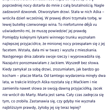
poprzedniej nocy dotarła do mnie z całą brutalnością. Nagle
zadzwonił dzwonek. Otworzyłam drzwi. Stała w nich Aśka –
wróciła dzień wcześniej. W prawej dłoni trzymała torbę, w
lewej butelkę czerwonego wina. To niefortunne déjà vu
uświadomiło mi, że muszę powiedzieć jej prawdę.
Pomiędzy kolejnymi łykami winnego trunku wyznałam
najlepszej przyjaciółce, że minionej nocy przespałam się z jej
facetem. Wstała, dała mi w twarz i wyszła z mieszkania.
Następnego dnia zabrała swoje rzeczy i wyprowadziła się.
Nazajutrz porozmawiałam z Jackiem. Wyszedł bez słowa.
Kiedy zamykał za sobą drzwi, zrozumiałam, jak bardzo go
kocham – płacze Marta. Od tamtego wydarzenia minęły dwa
lata, w trakcie których Aśka rozstała się z Maćkiem i nie
zamieniła nawet słowa ze swoją dawną przyjaciółką. Jacek
nie wrócił do Marty. Marta jest sama. Cały czas zadręcza się
tym, co zrobiła. Zastanawia się, czy gdyby nie wyznała
najbliższym prawdy, żyłoby jej się teraz lepiej?