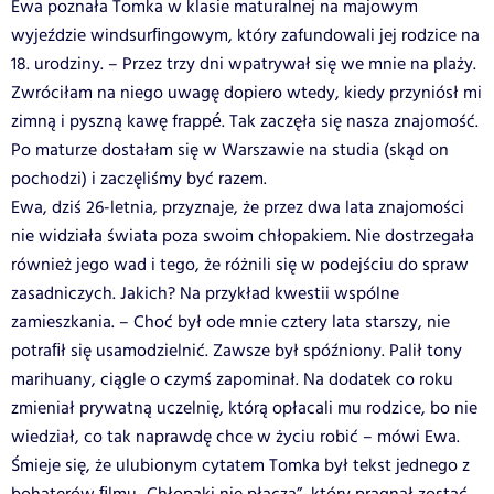
Ewa poznała Tomka w klasie maturalnej na majowym
wyjeździe windsurﬁngowym, który zafundowali jej rodzice na
18. urodziny. – Przez trzy dni wpatrywał się we mnie na plaży.
Zwróciłam na niego uwagę dopiero wtedy, kiedy przyniósł mi
zimną i pyszną kawę frappé. Tak zaczęła się nasza znajomość.
Po maturze dostałam się w Warszawie na studia (skąd on
pochodzi) i zaczęliśmy być razem.
Ewa, dziś 26-letnia, przyznaje, że przez dwa lata znajomości
nie widziała świata poza swoim chłopakiem. Nie dostrzegała
również jego wad i tego, że różnili się w podejściu do spraw
zasadniczych. Jakich? Na przykład kwestii wspólne
zamieszkania. – Choć był ode mnie cztery lata starszy, nie
potraﬁł się usamodzielnić. Zawsze był spóźniony. Palił tony
marihuany, ciągle o czymś zapominał. Na dodatek co roku
zmieniał prywatną uczelnię, którą opłacali mu rodzice, bo nie
wiedział, co tak naprawdę chce w życiu robić – mówi Ewa.
Śmieje się, że ulubionym cytatem Tomka był tekst jednego z