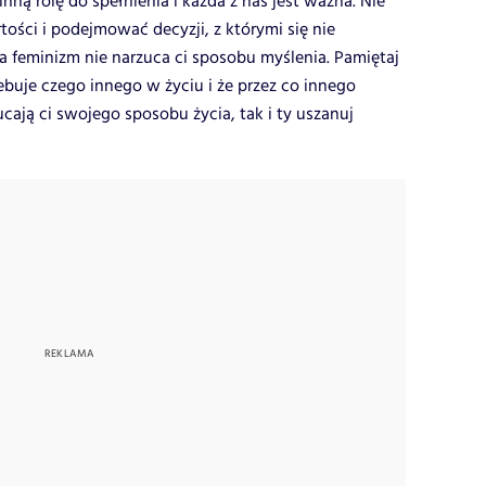
nną rolę do spełnienia i każda z nas jest ważna. Nie
ści i podejmować decyzji, z którymi się nie
 feminizm nie narzuca ci sposobu myślenia. Pamiętaj
ebuje czego innego w życiu i że przez co innego
zucają ci swojego sposobu życia, tak i ty uszanuj