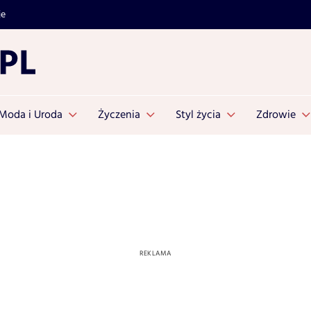
je
Moda i Uroda
Życzenia
Styl życia
Zdrowie