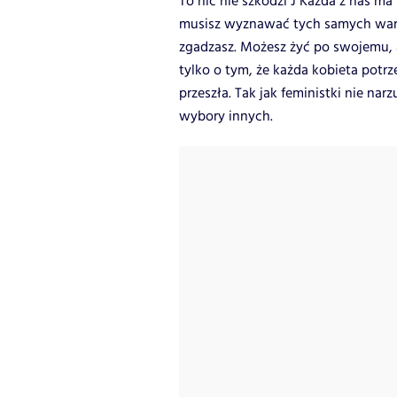
To nic nie szkodzi
J
Każda z nas ma i
musisz wyznawać tych samych warto
zgadzasz. Możesz żyć po swojemu, a
tylko o tym, że każda kobieta potrz
przeszła. Tak jak feministki nie nar
wybory innych.