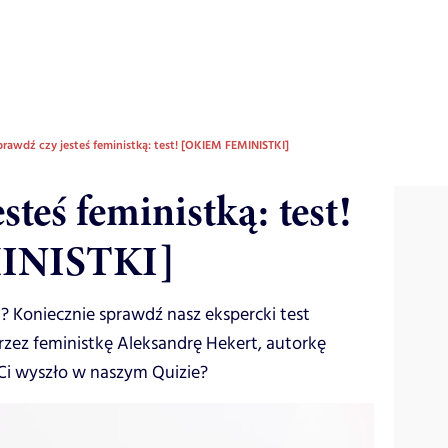
prawdź czy jesteś feministką: test! [OKIEM FEMINISTKI]
steś feministką: test!
INISTKI]
? Koniecznie sprawdź nasz ekspercki test
rzez feministkę Aleksandrę Hekert, autorkę
 Ci wyszło w naszym Quizie?