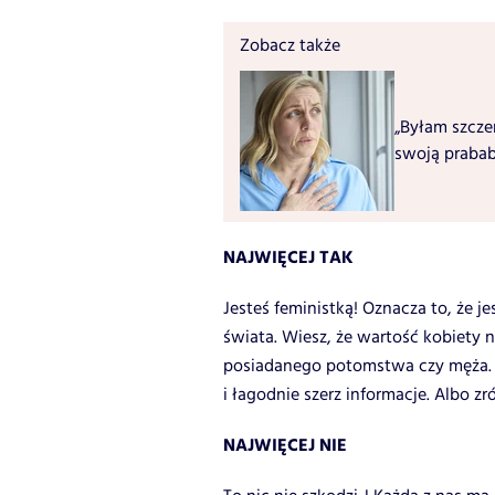
Zobacz także
„Byłam szcze
swoją prababc
NAJWIĘCEJ TAK
Jesteś feministką! Oznacza to, że j
świata. Wiesz, że wartość kobiety 
posiadanego potomstwa czy męża. C
i łagodnie szerz informacje.
Albo zr
NAJWIĘCEJ NIE