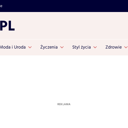
je
Moda i Uroda
Życzenia
Styl życia
Zdrowie