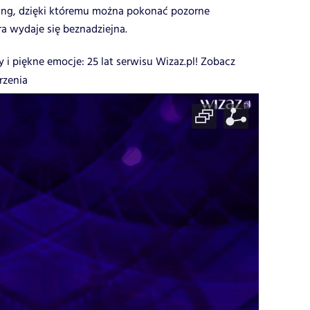
ning, dzięki któremu można pokonać pozorne
óra wydaje się beznadziejna.
y i piękne emocje: 25 lat serwisu Wizaz.pl! Zobacz
rzenia