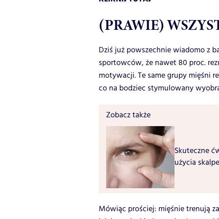
(PRAWIE) WSZYS
Dziś już powszechnie wiadomo z ba
sportowców, że nawet 80 proc. rez
motywacji. Te same grupy mięśni r
co na bodziec stymulowany wyobra
Zobacz także
Skuteczne ćw
użycia skalpe
Mówiąc prościej: mięśnie trenują 