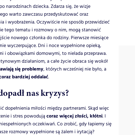
po narodzinach dziecka. Zdarza się, że wizje
latego warto zawczasu przedyskutować oraz
 i wyobrażenia. Oczywiście nie sposób przewidzieć
nie tego tematu i rozmowy o nim, mogą stanowić
ście nowego członka do rodziny. Pierwsze miesiące
nie wyczerpujące. Dni i noce wypełnione opieką,
mi i obowiązkami domowymi, to nielada przeprawa.
utynowym działaniom, a całe życie obraca się wokół
awiają się problemy
, których wcześniej nie było, a
 coraz bardziej oddalać
.
 dopadł nas kryzys?
ć dopełnienia miłości między partnerami. Skąd więc
coraz więcej złości, kłótni
enie i stres powodują
. I
 i niespełnionych oczekiwań. Co zrobić, gdy łapiemy się
asze rozmowy wypełnione są żalem i irytacją?