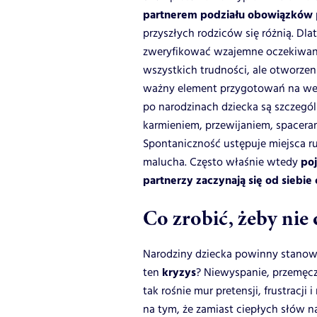
partnerem podziału obowiązków
przyszłych rodziców się różnią. D
zweryfikować wzajemne oczekiwania
wszystkich trudności, ale otworze
ważny element przygotowań na wej
po narodzinach dziecka są szczegól
karmieniem, przewijaniem, spacera
Spontaniczność ustępuje miejsca r
poj
malucha. Często właśnie wtedy
partnerzy zaczynają się od siebie
Co zrobić, żeby nie
Narodziny dziecka powinny stanowi
kryzys
ten
? Niewyspanie, przemęcz
tak rośnie mur pretensji, frustracji
na tym, że zamiast ciepłych słów n