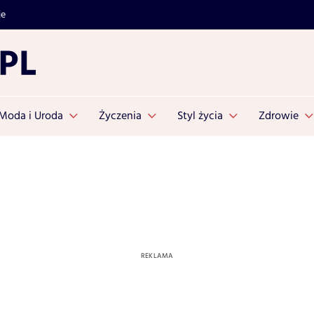
je
Moda i Uroda
Życzenia
Styl życia
Zdrowie