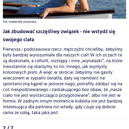
fot. materiały prasowe
Jak zbudować szczęśliwy związek - nie wstydź się
swojego ciała
Pierwsza i podstawowa rzecz: mężczyźni chcieliby, żebyśmy
były bardziej wyrozumiałe dla naszych ciał! W ich oczach te
są doskonałe, a cellulit, rozstępy i inne „wynalazki”, na które
nieustannie się skarżymy to nic innego, jak wymysły
kolorowych pism. A więc w skrócie: żebyśmy nie gasiły
wieczorem w sypialni światła, dały się namówić na
spontaniczną kąpiel w jeziorze nago, potrafiły zdobyć się na
coś niespodziewanego i zaskakującego bez obaw, że „nasze
ciało nie jest wystarczająco przygotowane”, albo nie jest w
formie. W żadnym innym momencie kobieta nie jest bardziej
interesująca dla partnera niż wtedy, gdy czuje się dobrze
sama ze sobą, taka jaka jest.
2 / 7