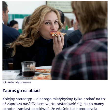
fot. materiały prasowe
Zaproś go na obiad
Kolejny stereotyp – dlaczego miałybyśmy tylko czekać na to,
aż zaproszą nas? Czasem warto zastanowić się, na co mamy
ochotę i zamiast oczekiwać, że właśnie taka propozycja