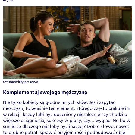
fot. materiały prasowe
Komplementuj swojego mężczyznę
Nie tylko kobiety są głodne miłych słów. Jeśli zapytać
mężczyzn, to właśnie ten element, którego często brakuje im
w relacji: każdy lubi być doceniony niezależnie czy chodzi o
większe osiągnięcia, sukcesy w pracy, czy… wygląd. No bo w
sumie to dlaczego miałoby być inaczej? Dobre słowo, nawet
to drobne potrafi sprawić przyjemność i podbudować obie