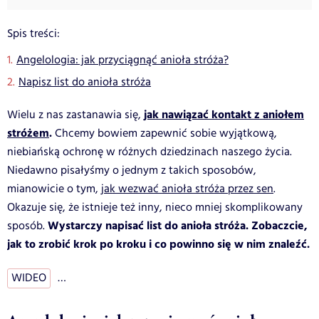
Spis treści:
Angelologia: jak przyciągnąć anioła stróża?
Napisz list do anioła stróża
jak nawiązać kontakt z aniołem
Wielu z nas zastanawia się,
stróżem
.
Chcemy bowiem zapewnić sobie wyjątkową,
niebiańską ochronę w różnych dziedzinach naszego życia.
Niedawno pisałyśmy o jednym z takich sposobów,
mianowicie o tym,
jak wezwać anioła stróża przez sen
.
Okazuje się, że istnieje też inny, nieco mniej skomplikowany
Wystarczy napisać list do anioła stróża. Zobaczcie,
sposób.
jak to zrobić krok po kroku i co powinno się w nim znaleźć.
WIDEO
…