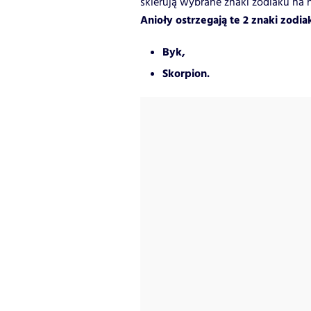
skierują wybrane znaki zodiaku na n
Anioły ostrzegają te 2 znaki zodia
Byk,
Skorpion.