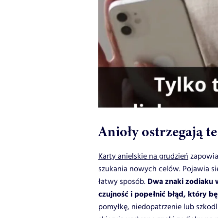
Anioły ostrzegają te
Karty anielskie na grudzień
zapowiad
szukania nowych celów. Pojawia si
Dwa znaki zodiaku 
łatwy sposób.
czujność i popełnić błąd, który b
pomyłkę, niedopatrzenie lub szkodl