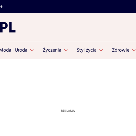
je
Moda i Uroda
Życzenia
Styl życia
Zdrowie