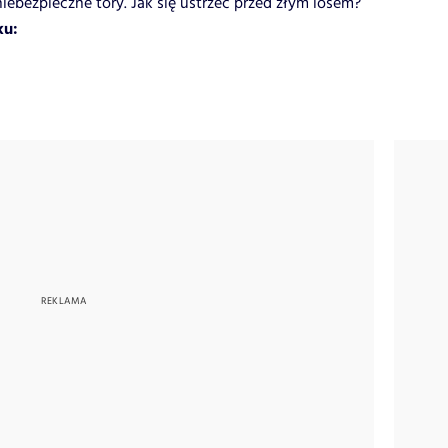
iebezpieczne tory. Jak się ustrzec przed złym losem?
ku: