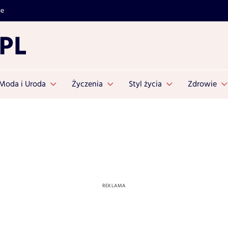
je
Moda i Uroda
Życzenia
Styl życia
Zdrowie