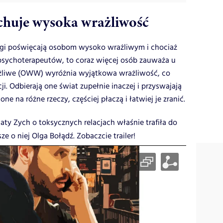
echuje wysoka wrażliwość
agi poświęcają osobom wysoko wrażliwym i chociaż
 psychoterapeutów, to coraz więcej osób zauważa u
liwe
(OWW) wyróżnia wyjątkowa wrażliwość, co
. Odbierają one świat zupełnie inaczej i przyswajają
e na różne rzeczy, częściej płaczą i łatwiej je zranić.
gaty Zych o toksycznych relacjach właśnie trafiła do
ze o niej Olga Bołądź. Zobaczcie trailer!