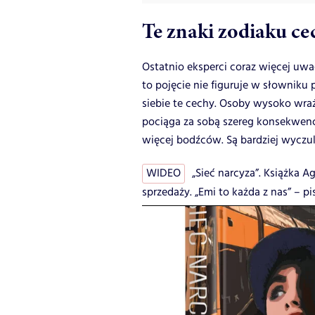
Te znaki zodiaku c
Ostatnio eksperci coraz więcej uw
to pojęcie nie figuruje w słowniku
siebie te cechy. Osoby
wysoko wraż
pociąga za sobą szereg konsekwencji
więcej bodźców. Są bardziej wyczulon
WIDEO
„Sieć narcyza”. Książka A
sprzedaży. „Emi to każda z nas” – pis