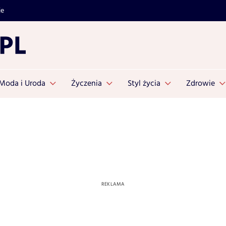
je
Moda i Uroda
Życzenia
Styl życia
Zdrowie