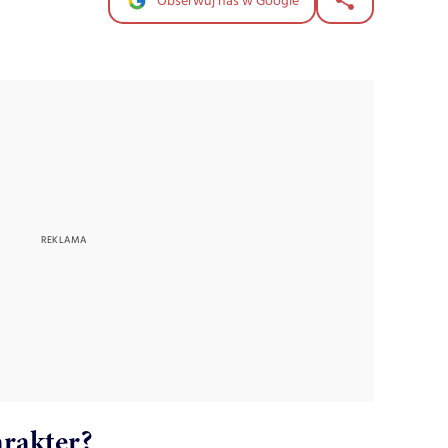
Obserwuj nas w Google
arakter?