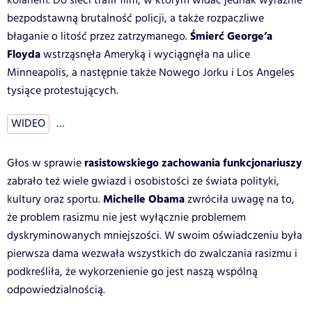
kolanem. Do sieci trafił film, w którym widać jednak wyraźnie
bezpodstawną brutalność policji, a także rozpaczliwe
Śmierć George’a
błaganie o litość przez zatrzymanego.
Floyda
wstrząsnęła Ameryką i wyciągnęła na ulice
Minneapolis, a następnie także Nowego Jorku i Los Angeles
tysiące protestujących.
WIDEO
…
rasistowskiego zachowania funkcjonariuszy
Głos w sprawie
zabrało też wiele gwiazd i osobistości ze świata polityki,
Michelle Obama
kultury oraz sportu.
zwróciła uwagę na to,
że problem rasizmu nie jest wyłącznie problemem
dyskryminowanych mniejszości. W swoim oświadczeniu była
pierwsza dama wezwała wszystkich do zwalczania rasizmu i
podkreśliła, że wykorzenienie go jest naszą wspólną
odpowiedzialnością.