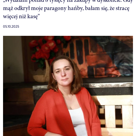
mąż odkrył moje paragony hańby, bałam się, że stracę
więcej niż kasę”
05.10.2025