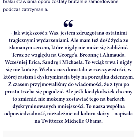
braku stawiania oporu zostały brutalnie zamordowane
podczas zatrzymania.
- Jak większość z Was, jestem zdruzgotana ostatnimi
tragicznymi wydarzeniami. Ale mam też dość życia ze
złamanym sercem, które nigdy nie może się zabliźnić.
Teraz ze względu na George’a, Breonnę i Ahmauda.
Wcześniej Erica, Sandrę i Michaela. To wciąż trwa i nigdy
się nie kończy. Wielu z nas dorastało w rzeczywistości, w
której rasizm i dyskryminacja były na porządku dziennym.
Z czasem przyjmowaliśmy do wiadomości, że z tym po
prostu trzeba się pogodzić. Ale jeśli kiedykolwiek chcemy
to zmienić, nie możemy zostawiać tego na barkach
dyskryminowanych mniejszości. To nasza wspólna
odpowiedzialność, niezależnie od koloru skóry – napisała
na Twitterze Michelle Obama.