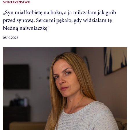
SPOŁECZEŃSTWO
„Syn miał kobietę na boku, a ja milczałam jak grób
przed synową. Serce mi pękało, gdy widziałam tę
biedną naiwniaczkę”
05.10.2025