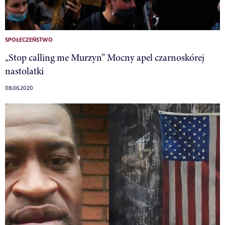
SPOŁECZEŃSTWO
„Stop calling me Murzyn” Mocny apel czarnoskórej
nastolatki
08.06.2020