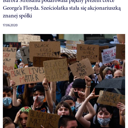
Barbra Streisand podarowała piękny prezent córce
George’a Floyda. Sześciolatka stała się akcjonariuszką
znanej spółki
17.06.2020