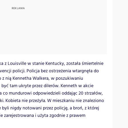
ka z Louisville w stanie Kentucky, została śmiertelnie
encji policji. Policja bez ostrzeżenia wtargnęła do
o z nią Kennetha Walkera, w poszukiwaniu
y być tam ukryte przez dilerów. Kenneth w akcie
na co mundurowi odpowiedzieli oddając 20 strzałów,
i. Kobieta nie przeżyła. W mieszkaniu nie znaleziono
byli nigdy notowani przez policję, a broń, z której
nie zarejestrowana i użyta zgodnie z prawem