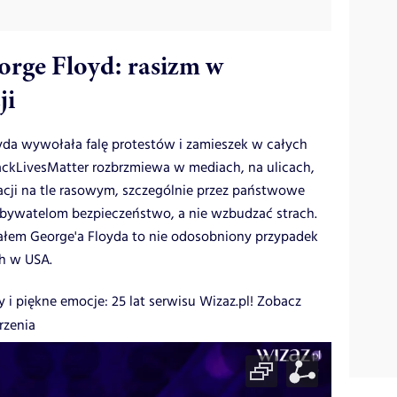
orge Floyd: rasizm w
ji
yda wywołała falę protestów i zamieszek w całych
ckLivesMatter rozbrzmiewa w mediach, na ulicach,
cji na tle rasowym, szczególnie przez państwowe
obywatelom bezpieczeństwo, a nie wzbudzać strach.
ziałem George'a Floyda to nie odosobniony przypadek
h w USA.
y i piękne emocje: 25 lat serwisu Wizaz.pl! Zobacz
rzenia