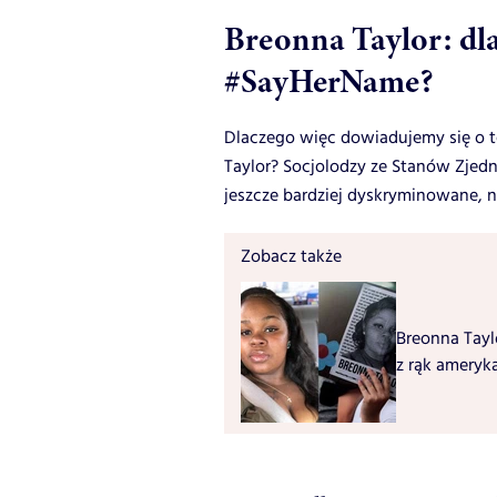
Breonna Taylor: dla
#SayHerName?
Dlaczego więc dowiadujemy się o te
Taylor? Socjolodzy ze Stanów Zjedn
jeszcze bardziej dyskryminowane, n
Zobacz także
Breonna Taylo
z rąk ameryka