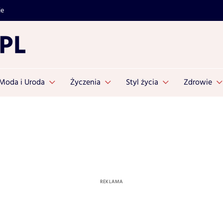
je
Moda i Uroda
Życzenia
Styl życia
Zdrowie