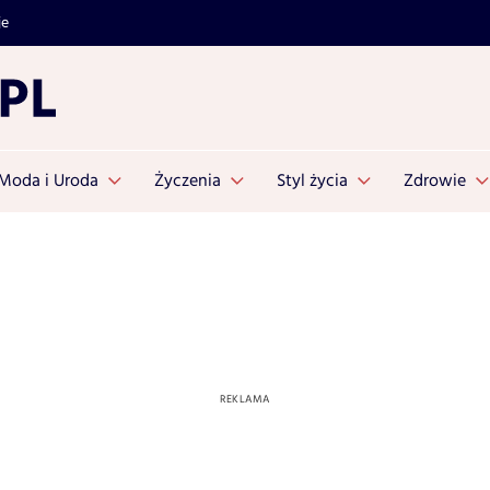
je
Moda i Uroda
Życzenia
Styl życia
Zdrowie