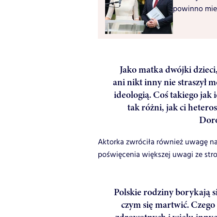
powinno mie
Jako matka dwójki dzieci
ani nikt inny nie straszył
ideologią. Coś takiego jak
tak różni, jak ci hete
Doros
Aktorka zwróciła również uwagę n
poświęcenia większej uwagi ze str
Polskie rodziny borykają 
czym się martwić. Czeg