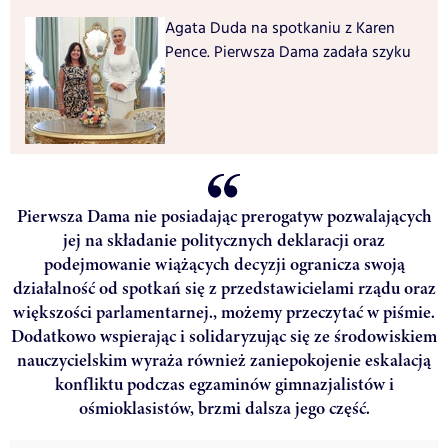
Agata Duda na spotkaniu z Karen
Pence. Pierwsza Dama zadała szyku
Pierwsza Dama nie posiadając prerogatyw pozwalających
jej na składanie politycznych deklaracji oraz
podejmowanie wiążących decyzji ogranicza swoją
działalność od spotkań się z przedstawicielami rządu oraz
większości parlamentarnej., możemy przeczytać w piśmie.
Dodatkowo wspierając i solidaryzując się ze środowiskiem
nauczycielskim wyraża również zaniepokojenie eskalacją
konfliktu podczas egzaminów gimnazjalistów i
ośmioklasistów, brzmi dalsza jego część.