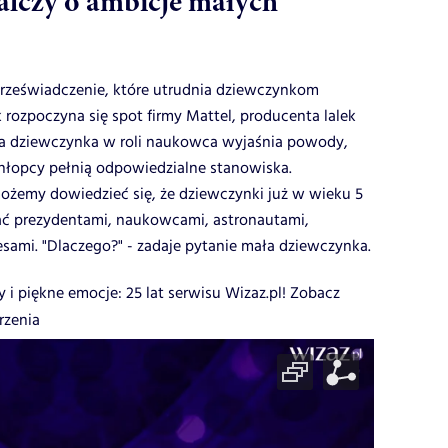
lczy o ambicje małych
rzeświadczenie, które utrudnia dziewczynkom
k rozpoczyna się spot firmy Mattel, producenta lalek
ła dziewczynka w roli naukowca wyjaśnia powody,
chłopcy pełnią odpowiedzialne stanowiska.
możemy dowiedzieć się, że dziewczynki już w wieku 5
tać prezydentami, naukowcami, astronautami,
esami. "Dlaczego?" - zadaje pytanie mała dziewczynka.
y i piękne emocje: 25 lat serwisu Wizaz.pl! Zobacz
rzenia