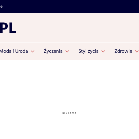
je
Moda i Uroda
Życzenia
Styl życia
Zdrowie