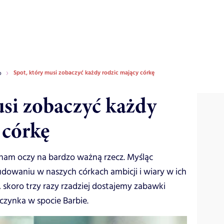
Spot, który musi zobaczyć każdy rodzic mający córkę
o
usi zobaczyć każdy
 córkę
nam oczy na bardzo ważną rzecz. Myśląc
owaniu w naszych córkach ambicji i wiary w ich
 skoro trzy razy rzadziej dostajemy zabawki
czynka w spocie Barbie.