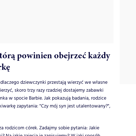
tórą powinien obejrzeć każdy
rkę
 dlaczego dziewczynki przestają wierzyć we własne
erzyć, skoro trzy razy rzadziej dostajemy zabawki
nka w spocie Barbie. Jak pokazują badania, rodzice
iwarkę zapytania: "Czy mój syn jest utalentowany?",
za rodzicom córek. Zadajmy sobie pytania: Jakie
? Na jakie zajęcia je zapisujemy? W jaki sposób