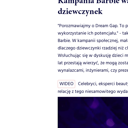
Kampania Barbie wa
dziewczynek
"Porozmawiajmy o Dream Gap. To p
wykorzystanie ich potencjału." - ta
Barbie. W kampanii społecznej, ma
dlaczego dziewczynki rzadziej niż 
Wsłuchując się w dyskusję dzieci 
lat przestają wierzyć, że mogą zos
wynalazcami, inżynierami, czy prez
WIDEO
Celebryci, eksperci beaut
relację z tego niesamowitego wyda