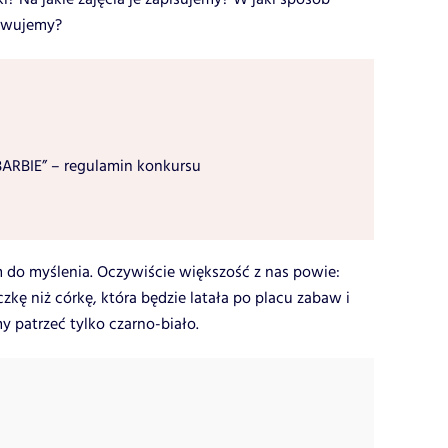
howujemy?
 BARBIE” – regulamin konkursu
 do myślenia. Oczywiście większość z nas powie:
zkę niż córkę, która będzie latała po placu zabaw i
my patrzeć tylko czarno-biało.