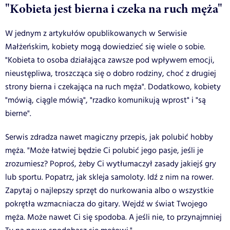
"Kobieta jest bierna i czeka na ruch męża"
W jednym z artykułów opublikowanych w Serwisie
Małżeńskim, kobiety mogą dowiedzieć się wiele o sobie.
"Kobieta to osoba działająca zawsze pod wpływem emocji,
nieustępliwa, troszcząca się o dobro rodziny, choć z drugiej
strony bierna i czekająca na ruch męża". Dodatkowo, kobiety
"mówią, ciągle mówią", "rzadko komunikują wprost" i "są
bierne".
Serwis zdradza nawet magiczny przepis, jak polubić hobby
męża. "Może łatwiej będzie Ci polubić jego pasje, jeśli je
zrozumiesz? Poproś, żeby Ci wytłumaczył zasady jakiejś gry
lub sportu. Popatrz, jak skleja samoloty. Idź z nim na rower.
Zapytaj o najlepszy sprzęt do nurkowania albo o wszystkie
pokrętła wzmacniacza do gitary. Wejdź w świat Twojego
męża. Może nawet Ci się spodoba. A jeśli nie, to przynajmniej