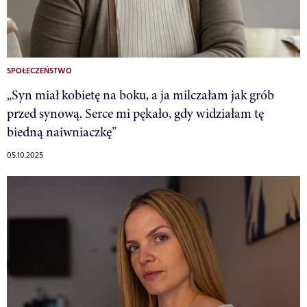
SPOŁECZEŃSTWO
„Syn miał kobietę na boku, a ja milczałam jak grób
przed synową. Serce mi pękało, gdy widziałam tę
biedną naiwniaczkę”
05.10.2025