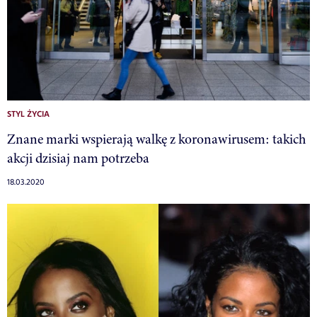
STYL ŻYCIA
Znane marki wspierają walkę z koronawirusem: takich
akcji dzisiaj nam potrzeba
18.03.2020