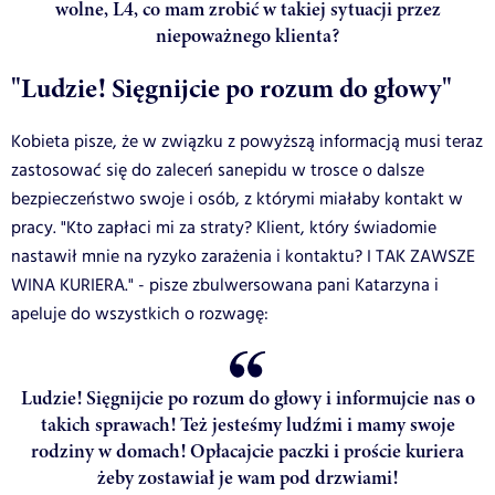
wolne, L4, co mam zrobić w takiej sytuacji przez
niepoważnego klienta?
"Ludzie! Sięgnijcie po rozum do głowy"
Kobieta pisze, że w związku z powyższą informacją musi teraz
zastosować się do zaleceń sanepidu w trosce o dalsze
bezpieczeństwo swoje i osób, z którymi miałaby kontakt w
pracy. "Kto zapłaci mi za straty? Klient, który świadomie
nastawił mnie na ryzyko zarażenia i kontaktu? I TAK ZAWSZE
WINA KURIERA." - pisze zbulwersowana pani Katarzyna i
apeluje do wszystkich o rozwagę:
Ludzie! Sięgnijcie po rozum do głowy i informujcie nas o
takich sprawach! Też jesteśmy ludźmi i mamy swoje
rodziny w domach! Opłacajcie paczki i proście kuriera
żeby zostawiał je wam pod drzwiami!