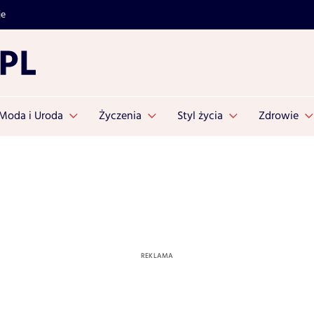
je
Moda i Uroda
Życzenia
Styl życia
Zdrowie