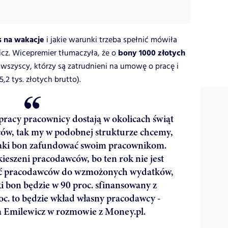
s na wakacje
i jakie warunki trzeba spełnić mówiła
bony 1000 złotych
cz. Wicepremier tłumaczyła, że o
wszyscy, którzy są zatrudnieni na umowę o pracę i
5,2 tys. złotych brutto).
pracy pracownicy dostają w okolicach świąt
ów, tak my w podobnej strukturze chcemy,
taki bon zafundować swoim pracownikom.
ieszeni pracodawców, bo ten rok nie jest
zać pracodawców do wzmożonych wydatków,
i bon będzie w 90 proc. sfinansowany z
oc. to będzie wkład własny pracodawcy -
a Emilewicz w rozmowie z Money.pl.