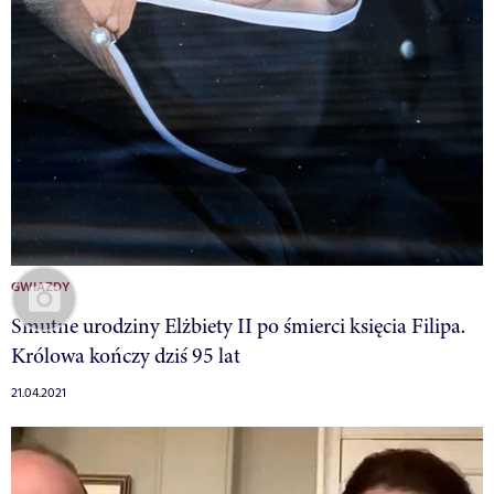
GWIAZDY
Smutne urodziny Elżbiety II po śmierci księcia Filipa.
Królowa kończy dziś 95 lat
21.04.2021