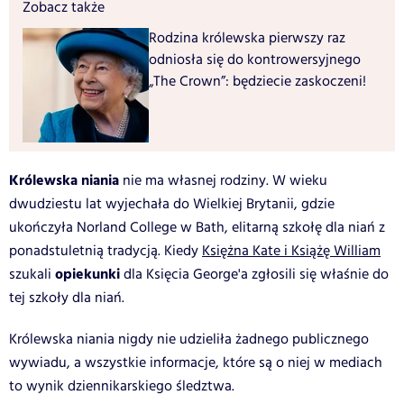
Zobacz także
Rodzina królewska pierwszy raz
odniosła się do kontrowersyjnego
„The Crown”: będziecie zaskoczeni!
Królewska niania
nie ma własnej rodziny. W wieku
dwudziestu lat wyjechała do Wielkiej Brytanii, gdzie
ukończyła Norland College w Bath, elitarną szkołę dla niań z
ponadstuletnią tradycją. Kiedy
Księżna Kate i Książę William
opiekunki
szukali
dla Księcia George'a zgłosili się właśnie do
tej szkoły dla niań.
Królewska niania nigdy nie udzieliła żadnego publicznego
wywiadu, a wszystkie informacje, które są o niej w mediach
to wynik dziennikarskiego śledztwa.