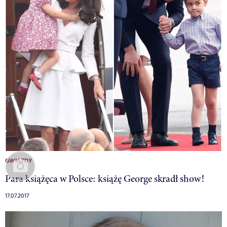
GWIAZDY
Para książęca w Polsce: książę George skradł show!
17.07.2017