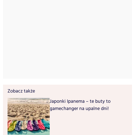
Zobacz także
Japonki Ipanema – te buty to
gamechanger na upalne dni!