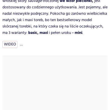
we wzór plecionki,
włoskiej skóry
sauvage
tłoczonej
jest
dostosowany do codziennego użytkowania. Jest pojemny, ale
nadal niezwykle podręczny. Pokocha go zarówno wielbicielka
małych, jak i maxi toreb, bo ten bestsellerowy model
skórzanej torebki, na który czeka się na liście oczekujących,
basic, maxi
- mini
ma 3 warianty:
i pełen uroku
.
WIDEO
…