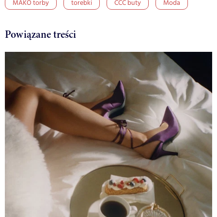
MAKO torby
torebki
CCC buty
Moda
Powiązane treści