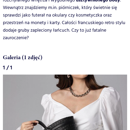
usztywnionego body
rozchylanego wnętrza i wygodnego
.
Wewnątrz znajdziemy m.in. piórniczek, który świetnie się
sprawdzi jako futerał na okulary czy kosmetyczka oraz
przestrzeń na monety i karty. Całości francuskiego retro stylu
dodaje gruby zapleciony łańcuch. Czy to już fatalne
zauroczenie?
Galeria (1 zdjęć)
1 / 1