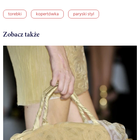
torebki
kopertówka
paryski styl
Zobacz także