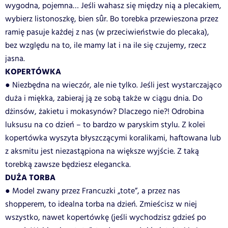
wygodna, pojemna… Jeśli wahasz się między nią a plecakiem,
wybierz listonoszkę, bien sûr. Bo torebka przewieszona przez
ramię pasuje każdej z nas (w przeciwieństwie do plecaka),
bez względu na to, ile mamy lat i na ile się czujemy, rzecz
jasna.
KOPERTÓWKA
● Niezbędna na wieczór, ale nie tylko. Jeśli jest wystarczająco
duża i miękka, zabieraj ją ze sobą także w ciągu dnia. Do
dżinsów, żakietu i mokasynów? Dlaczego nie?! Odrobina
luksusu na co dzień – to bardzo w paryskim stylu. Z kolei
kopertówka wyszyta błyszczącymi koralikami, haftowana lub
z aksmitu jest niezastąpiona na większe wyjście. Z taką
torebką zawsze będziesz elegancka.
DUŻA TORBA
● Model zwany przez Francuzki „tote”, a przez nas
shopperem, to idealna torba na dzień. Zmieścisz w niej
wszystko, nawet kopertówkę (jeśli wychodzisz gdzieś po