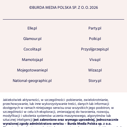
©BURDA MEDIA POLSKA SP. Z O. O. 2026
Elle.pl
Party.pl
Glamour.pl
Polki.pl
Cocolita.pl
Przyslijprzepis.pl
Mamotoja.pl
Viva.pl
Mojegotowanie.pl
Wizaz.pl
National-geographic.pl
Story.pl
Jakiekolwiek aktywności, w szczególności: pobieranie, zwielokrotnianie,
przechowywanie, lub inne wykorzystywanie treści, danych lub informacji
dostępnych w ramach niniejszego serwisu oraz wszystkich jego podstron, w
szczególności w celu ich eksploracji, zmierzającej do tworzenia, rozwoju,
modyfikacji i szkolenia systemów uczenia maszynowego, algorytmów lub
jest zabronione oraz wymaga uprzedniej, jednoznacznie
sztucznej inteligencji
wyrażonej zgody administratora serwisu – Burda Media Polska sp. z o.o.