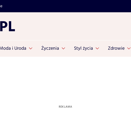
je
Moda i Uroda
Życzenia
Styl życia
Zdrowie