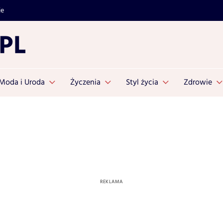
je
Moda i Uroda
Życzenia
Styl życia
Zdrowie