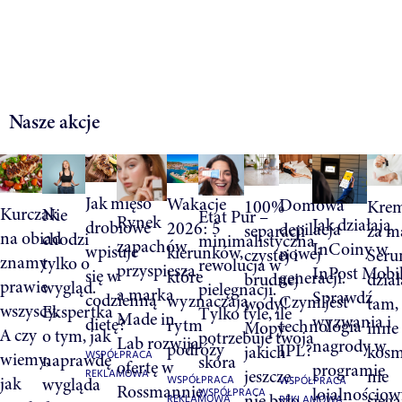
Nasze akcje
Jak mięso
Wakacje
Domowa
100%
Krem
Kurczak
Nie
Etat Pur –
Rynek
Jak działają
drobiowe
2026: 5
depilacja
separacji
za m
na obiad
chodzi
minimalistyczna
zapachów
InCoiny w
wpisuje
kierunków,
nowej
czystej i
Ser
znamy
tylko o
rewolucja w
przyspiesza,
InPost Mobi
się w
które
generacji.
brudnej
dział
prawie
wygląd.
pielęgnacji.
a marka
Sprawdź
codzienną
wyznaczają
Czym jest
wody!
tam,
wszyscy.
Ekspertka
Tylko tyle, ile
Made in
wyzwania i
dietę?
rytm
technologia
Mopy
inne
A czy
o tym, jak
potrzebuje twoja
Lab rozwija
nagrody w
podróży
IPL?
jakich
kosm
wiemy,
WSPÓŁPRACA
naprawdę
skóra
ofertę w
programie
jeszcze
nie
REKLAMOWA
jak
wygląda
WSPÓŁPRACA
WSPÓŁPRACA
Rossmannie
lojalnościo
WSPÓŁPRACA
nie było
sięga
REKLAMOWA
REKLAMOWA