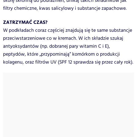
skórę skłonną do podrażnień, unikaj takich składników jak
filtry chemiczne, kwas salicylowy i substancje zapachowe.
ZATRZYMAĆ CZAS?
W podkładach coraz częściej znajdują się te same substancje
przeciwstarzeniowe co w kremach. W ich składzie szukaj
antyoksydantów (np. dobranej pary witamin C i E),
peptydów, które „przypominają” komórkom o produkcji
kolagenu, oraz filtrów UV (SPF 12 sprawdza się przez cały rok).