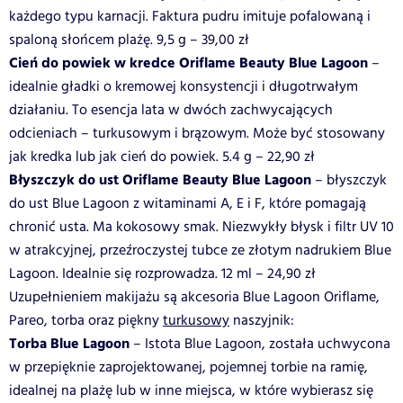
każdego typu karnacji. Faktura pudru imituje pofalowaną i
spaloną słońcem plażę. 9,5 g – 39,00 zł
Cień do powiek w kredce Oriflame Beauty Blue Lagoon
–
idealnie gładki o kremowej konsystencji i długotrwałym
działaniu. To esencja lata w dwóch zachwycających
odcieniach – turkusowym i brązowym. Może być stosowany
jak kredka lub jak cień do powiek. 5.4 g – 22,90 zł
Błyszczyk do ust Oriflame Beauty Blue Lagoon
– błyszczyk
do ust Blue Lagoon z witaminami A, E i F, które pomagają
chronić usta. Ma kokosowy smak. Niezwykły błysk i filtr UV 10
w atrakcyjnej, przeźroczystej tubce ze złotym nadrukiem Blue
Lagoon. Idealnie się rozprowadza. 12 ml – 24,90 zł
Uzupełnieniem makijażu są akcesoria Blue Lagoon Oriflame,
Pareo, torba oraz piękny
turkusowy
naszyjnik:
Torba Blue Lagoon
– Istota Blue Lagoon, została uchwycona
w przepięknie zaprojektowanej, pojemnej torbie na ramię,
idealnej na plażę lub w inne miejsca, w które wybierasz się