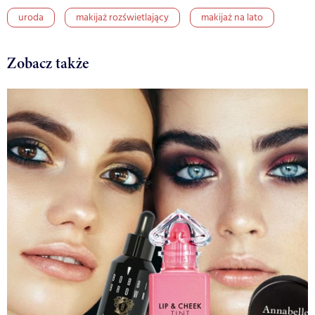
uroda
makijaż rozświetlający
makijaż na lato
Zobacz także