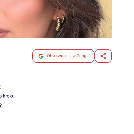
Obserwuj nas w Google
?
o kroku
?