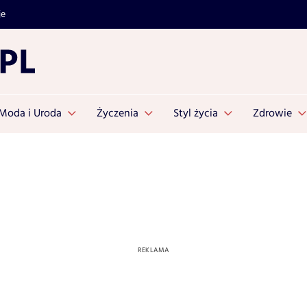
je
Moda i Uroda
Życzenia
Styl życia
Zdrowie