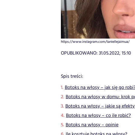
https://www.instagram.com/taniellejaimua/
OPUBLIKOWANO:
31.05.2022, 15:10
Spis treści:
Botoks na włosy – jak się go robi
Botoks na włosy w domu: krok p
Botoks na włosy – jakie są efekty
Botoks na włosy – co ile robić?
Botoks na włosy – opinie
Ile kosztuje botoks na włosy?