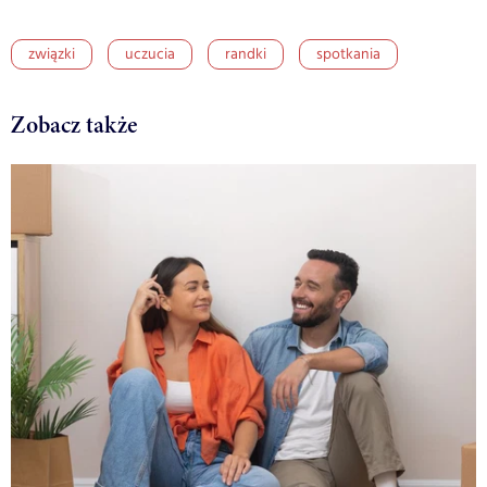
związki
uczucia
randki
spotkania
Zobacz także