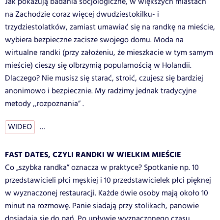
Jak pokazują badania socjologiczne, w większych miastach
na Zachodzie coraz więcej dwudziestokilku- i
trzydziestolatków, zamiast umawiać się na randkę na mieście,
wybiera bezpieczne zacisze swojego domu. Moda na
wirtualne randki (przy założeniu, że mieszkacie w tym samym
mieście) cieszy się olbrzymią popularnością w Holandii.
Dlaczego? Nie musisz się starać, stroić, czujesz się bardziej
anonimowo i bezpiecznie. My radzimy jednak tradycyjne
metody ,,rozpoznania” .
WIDEO
…
FAST DATES, CZYLI RANDKI W WIELKIM MIEŚCIE
Co „szybka randka” oznacza w praktyce? Spotkanie np. 10
przedstawicieli płci męskiej i 10 przedstawicielek płci pięknej
w wyznaczonej restauracji. Każde dwie osoby mają około 10
minut na rozmowę. Panie siadają przy stolikach, panowie
dosiadają się do pań. Po upływie wyznaczonego czasu