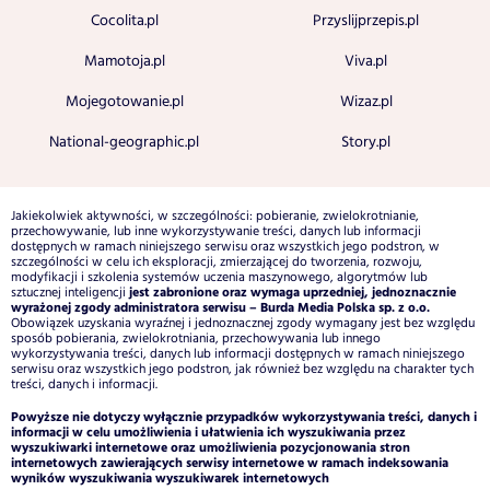
Cocolita.pl
Przyslijprzepis.pl
Mamotoja.pl
Viva.pl
Mojegotowanie.pl
Wizaz.pl
National-geographic.pl
Story.pl
Jakiekolwiek aktywności, w szczególności: pobieranie, zwielokrotnianie,
przechowywanie, lub inne wykorzystywanie treści, danych lub informacji
dostępnych w ramach niniejszego serwisu oraz wszystkich jego podstron, w
szczególności w celu ich eksploracji, zmierzającej do tworzenia, rozwoju,
modyfikacji i szkolenia systemów uczenia maszynowego, algorytmów lub
jest zabronione oraz wymaga uprzedniej, jednoznacznie
sztucznej inteligencji
wyrażonej zgody administratora serwisu – Burda Media Polska sp. z o.o.
Obowiązek uzyskania wyraźnej i jednoznacznej zgody wymagany jest bez względu
sposób pobierania, zwielokrotniania, przechowywania lub innego
wykorzystywania treści, danych lub informacji dostępnych w ramach niniejszego
serwisu oraz wszystkich jego podstron, jak również bez względu na charakter tych
treści, danych i informacji.
Powyższe nie dotyczy wyłącznie przypadków wykorzystywania treści, danych i
informacji w celu umożliwienia i ułatwienia ich wyszukiwania przez
wyszukiwarki internetowe oraz umożliwienia pozycjonowania stron
internetowych zawierających serwisy internetowe w ramach indeksowania
wyników wyszukiwania wyszukiwarek internetowych