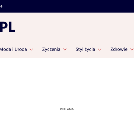
je
Moda i Uroda
Życzenia
Styl życia
Zdrowie