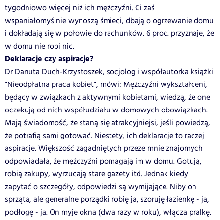
tygodniowo więcej niż ich mężczyźni. Ci zaś
wspaniałomyślnie wynoszą śmieci, dbają o ogrzewanie domu
i dokładają się w połowie do rachunków. 6 proc. przyznaje, że
w domu nie robi nic.
Deklaracje czy aspiracje?
Dr Danuta Duch-Krzystoszek, socjolog i współautorka książki
"Nieodpłatna praca kobiet", mówi: Mężczyźni wykształceni,
będący w związkach z aktywnymi kobietami, wiedzą, że one
oczekują od nich współudziału w domowych obowiązkach.
Mają świadomość, że staną się atrakcyjniejsi, jeśli powiedzą,
że potrafią sami gotować. Niestety, ich deklaracje to raczej
aspiracje. Większość zagadniętych przeze mnie znajomych
odpowiadała, że mężczyźni pomagają im w domu. Gotują,
robią zakupy, wyrzucają stare gazety itd. Jednak kiedy
zapytać o szczegóły, odpowiedzi są wymijające. Niby on
sprząta, ale generalne porządki robię ja, szoruję łazienkę - ja,
podłogę - ja. On myje okna (dwa razy w roku), włącza pralkę.