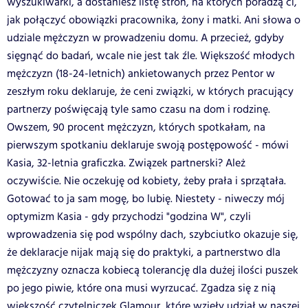
wyszukiwarki, a dostaniesz listę stron, na których poradzą ci,
jak połączyć obowiązki pracownika, żony i matki. Ani słowa o
udziale mężczyzn w prowadzeniu domu. A przecież, gdyby
sięgnąć do badań, wcale nie jest tak źle. Większość młodych
mężczyzn (18-24-letnich) ankietowanych przez Pentor w
zeszłym roku deklaruje, że ceni związki, w których pracujący
partnerzy poświęcają tyle samo czasu na dom i rodzinę.
Owszem, 90 procent mężczyzn, których spotkałam, na
pierwszym spotkaniu deklaruje swoją postępowość - mówi
Kasia, 32-letnia graficzka. Związek partnerski? Ależ
oczywiście. Nie oczekuję od kobiety, żeby prała i sprzątała.
Gotować to ja sam mogę, bo lubię. Niestety - niweczy mój
optymizm Kasia - gdy przychodzi "godzina W", czyli
wprowadzenia się pod wspólny dach, szybciutko okazuje się,
że deklaracje nijak mają się do praktyki, a partnerstwo dla
mężczyzny oznacza kobiecą tolerancję dla dużej ilości puszek
po jego piwie, które ona musi wyrzucać. Zgadza się z nią
większość czytelniczek Glamour, które wzięły udział w naszej