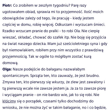
Piotr:
Co zrobiłem w zeszłym tygodniu? Parę razy
ugotowałem obiad, sprawia mi to przyjemność. Ilość moich
obowiązków zależy od tego, ile pracuję - kiedy jestem
częściej w domu, robię więcej. Odkurzam i wyrzucam śmieci.
Rzadko wrzucam pranie do pralki - to robi Ola. Nie cierpię
wieszać, składać, chować do szafek itp. Nie boję się przyjścia
na świat naszego dziecka. Mam już sześcioletniego syna i gdy
był niemowlakiem, robiłem przy nim wszystko z prawdziwą
przyjemnością. Tak w ogóle to mógłbym zostać kurą
domową.
Olga:
Nasze podejście do bałaganu nazwałabym
spontanicznym. Sprząta ten, kto zauważy, że jest brudno.
Zmywa ten, kto pierwszy się wkurzy, że zlew jest zawalony i
tą pierwszą wcale nie zawsze jestem ja. Ja za to zawsze piorę
i wyciągam pranie - on nie bardzo wie, jak to się robi. Nie
kłócimy
się o porządek, czasami tylko dochodzimy do
wniosku, że nie można żyć w takim bałaganie, no i co będzie,