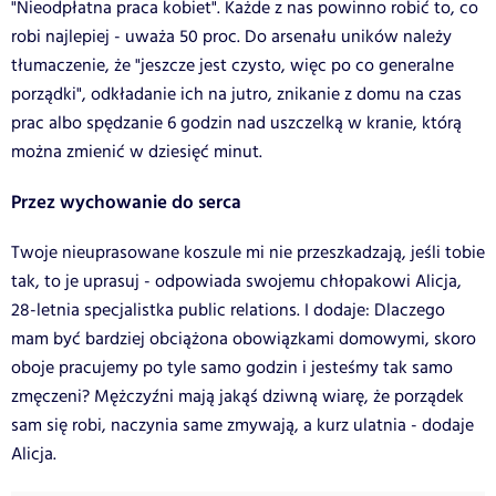
"Nieodpłatna praca kobiet". Każde z nas powinno robić to, co
robi najlepiej - uważa 50 proc. Do arsenału uników należy
tłumaczenie, że "jeszcze jest czysto, więc po co generalne
porządki", odkładanie ich na jutro, znikanie z domu na czas
prac albo spędzanie 6 godzin nad uszczelką w kranie, którą
można zmienić w dziesięć minut.
Przez wychowanie do serca
Twoje nieuprasowane koszule mi nie przeszkadzają, jeśli tobie
tak, to je uprasuj - odpowiada swojemu chłopakowi Alicja,
28-letnia specjalistka public relations. I dodaje: Dlaczego
mam być bardziej obciążona obowiązkami domowymi, skoro
oboje pracujemy po tyle samo godzin i jesteśmy tak samo
zmęczeni? Mężczyźni mają jakąś dziwną wiarę, że porządek
sam się robi, naczynia same zmywają, a kurz ulatnia - dodaje
Alicja.