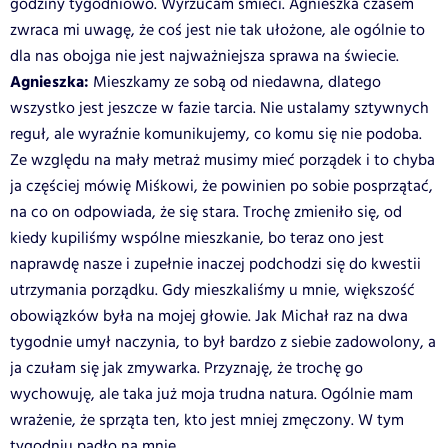
godziny tygodniowo. Wyrzucam śmieci. Agnieszka czasem
zwraca mi uwagę, że coś jest nie tak ułożone, ale ogólnie to
dla nas obojga nie jest najważniejsza sprawa na świecie.
Agnieszka:
Mieszkamy ze sobą od niedawna, dlatego
wszystko jest jeszcze w fazie tarcia. Nie ustalamy sztywnych
reguł, ale wyraźnie komunikujemy, co komu się nie podoba.
Ze względu na mały metraż musimy mieć porządek i to chyba
ja częściej mówię Miśkowi, że powinien po sobie posprzątać,
na co on odpowiada, że się stara. Trochę zmieniło się, od
kiedy kupiliśmy wspólne mieszkanie, bo teraz ono jest
naprawdę nasze i zupełnie inaczej podchodzi się do kwestii
utrzymania porządku. Gdy mieszkaliśmy u mnie, większość
obowiązków była na mojej głowie. Jak Michał raz na dwa
tygodnie umył naczynia, to był bardzo z siebie zadowolony, a
ja czułam się jak zmywarka. Przyznaję, że trochę go
wychowuję, ale taka już moja trudna natura. Ogólnie mam
wrażenie, że sprząta ten, kto jest mniej zmęczony. W tym
tygodniu padło na mnie.