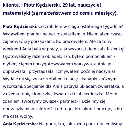
klienta, i Piotr Kędzierski, 29 lat, nauczyciel
matematyki (są małżeństwem od ośmiu miesięcy).
Piotr Kędzierski
: Co zrobiłem w ciągu ostatniego tygodnia?
Wstawiłem pranie i nawet rozwiesiłem je. Nie miałem czasu
zajmować się porządkami, bo pracowałem. Ale za to w
weekend Ania była w pracy, a ja wysprzątałem całą łazienkę!
I gotowaliśmy razem obiadek. Tzn. byłem pomocnikiem -
myłem, ciąłem i przygotowywałem warzywa, a Ania je
doprawiała i przyrządzała. I zmywałem później naczynia!
Wydaje mi się, że raz zrobiłem kolację - kanapki z różnymi
wzorkami. Specjalnie dla Ani z papryki układam zwierzątka, a
z dżemu robię słoneczka, kwiatuszki lub serduszko. Moim
zdaniem, tworzymy związek partnerski. Dzielimy się
obowiązkami w zależności od tego, kto akurat pracuje, a kto
ma czas wolny.
Ania Kędzierska:
Na początku, jak każda para, docieraliśmy