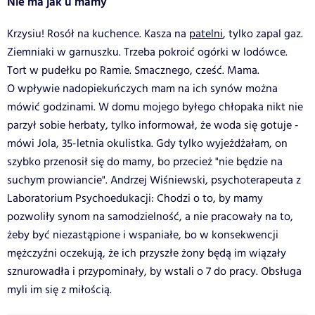
Nie ma jak u mamy
Krzysiu! Rosół na kuchence. Kasza na
patelni
, tylko zapal gaz.
Ziemniaki w garnuszku. Trzeba pokroić ogórki w lodówce.
Tort w pudełku po Ramie. Smacznego, cześć. Mama.
O wpływie nadopiekuńczych mam na ich synów można
mówić godzinami. W domu mojego byłego chłopaka nikt nie
parzył sobie herbaty, tylko informował, że woda się gotuje -
mówi Jola, 35-letnia okulistka. Gdy tylko wyjeżdżałam, on
szybko przenosił się do mamy, bo przecież "nie będzie na
suchym prowiancie". Andrzej Wiśniewski, psychoterapeuta z
Laboratorium Psychoedukacji: Chodzi o to, by mamy
pozwoliły synom na samodzielność, a nie pracowały na to,
żeby być niezastąpione i wspaniałe, bo w konsekwencji
mężczyźni oczekują, że ich przyszłe żony będą im wiązały
sznurowadła i przypominały, by wstali o 7 do pracy. Obsługa
myli im się z miłością.