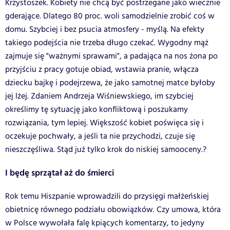
Krzystoszek. Kobiety nie chcą być postrzegane jako wiecznie
gderające. Dlatego 80 proc. woli samodzielnie zrobić coś w
domu. Szybciej i bez psucia atmosfery - myślą. Na efekty
takiego podejścia nie trzeba długo czekać. Wygodny mąż
zajmuje się "ważnymi sprawami", a padająca na nos żona po
przyjściu z pracy gotuje obiad, wstawia pranie, włącza
dziecku bajkę i podejrzewa, że jako samotnej matce byłoby
jej lżej. Zdaniem Andrzeja Wiśniewskiego, im szybciej
określimy tę sytuację jako konfliktową i poszukamy
rozwiązania, tym lepiej. Większość kobiet poświęca się i
oczekuje pochwały, a jeśli ta nie przychodzi, czuje się
nieszczęśliwa. Stąd już tylko krok do niskiej samooceny.?
I będę sprzątał aż do śmierci
Rok temu Hiszpanie wprowadzili do przysięgi małżeńskiej
obietnicę równego podziału obowiązków. Czy umowa, która
w Polsce wywołała falę kpiących komentarzy, to jedyny