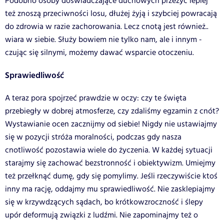
Podobno osoby doświadczające duchowych przeżyć lepiej
też znoszą przeciwności losu, dłużej żyją i szybciej powracają
do zdrowia w razie zachorowania. Lecz cnotą jest również..
wiara w siebie. Służy bowiem nie tylko nam, ale i innym -
czując się silnymi, możemy dawać wsparcie otoczeniu.
Sprawiedliwość
A teraz pora spojrzeć prawdzie w oczy: czy te święta
przebiegły w dobrej atmosferze, czy zdaliśmy egzamin z cnót?
Wystawianie ocen zacznijmy od siebie! Nigdy nie ustawiajmy
się w pozycji stróża moralności, podczas gdy nasza
cnotliwość pozostawia wiele do życzenia. W każdej sytuacji
starajmy się zachować bezstronność i obiektywizm. Umiejmy
też przełknąć dumę, gdy się pomylimy. Jeśli rzeczywiście ktoś
inny ma rację, oddajmy mu sprawiedliwość. Nie zasklepiajmy
się w krzywdzących sądach, bo krótkowzroczność i ślepy
upór deformują związki z ludźmi. Nie zapominajmy też o