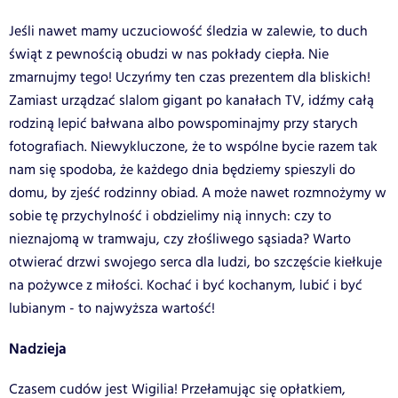
Jeśli nawet mamy uczuciowość śledzia w zalewie, to duch
świąt z pewnością obudzi w nas pokłady ciepła. Nie
zmarnujmy tego! Uczyńmy ten czas prezentem dla bliskich!
Zamiast urządzać slalom gigant po kanałach TV, idźmy całą
rodziną lepić bałwana albo powspominajmy przy starych
fotografiach. Niewykluczone, że to wspólne bycie razem tak
nam się spodoba, że każdego dnia będziemy spieszyli do
domu, by zjeść rodzinny obiad. A może nawet rozmnożymy w
sobie tę przychylność i obdzielimy nią innych: czy to
nieznajomą w tramwaju, czy złośliwego sąsiada? Warto
otwierać drzwi swojego serca dla ludzi, bo szczęście kiełkuje
na pożywce z miłości. Kochać i być kochanym, lubić i być
lubianym - to najwyższa wartość!
Nadzieja
Czasem cudów jest Wigilia! Przełamując się opłatkiem,