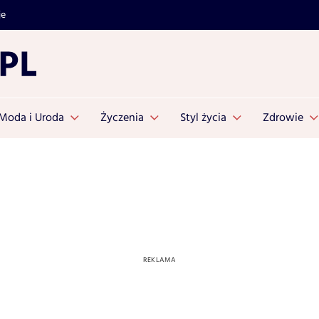
je
Moda i Uroda
Życzenia
Styl życia
Zdrowie