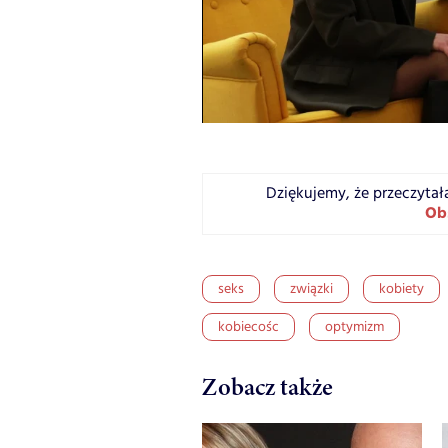
Dziękujemy, że przeczytał
Ob
seks
związki
kobiety
kobiecośc
optymizm
Zobacz także