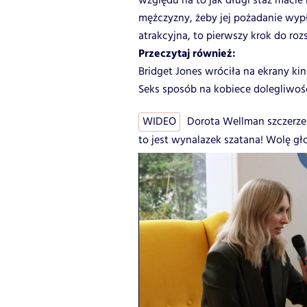
względu na to jak długi staż macie
mężczyzny, żeby jej pożadanie wypły
atrakcyjna, to pierwszy krok do rozs
Przeczytaj również:
Bridget Jones wróciła na ekrany kin
Seks sposób na kobiece dolegliwoś
WIDEO
Dorota Wellman szczerze
to jest wynalazek szatana! Wolę gł