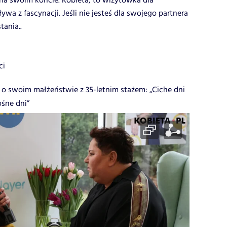
 na swoim koncie. Kobieta, to wizytówka dla
wa z fascynacji. Jeśli nie jesteś dla swojego partnera
tania..
ci
 o swoim małżeństwie z 35-letnim stażem: „Ciche dni
ośne dni”