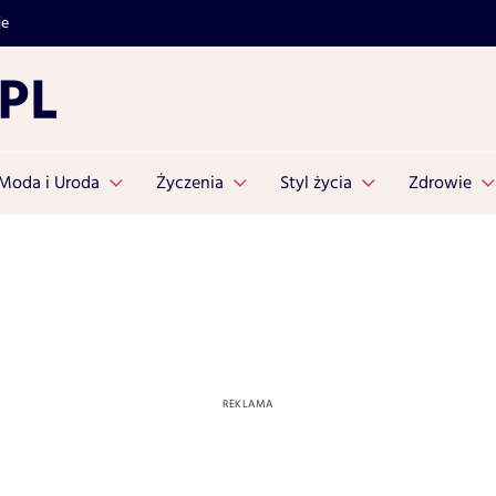
je
Moda i Uroda
Życzenia
Styl życia
Zdrowie