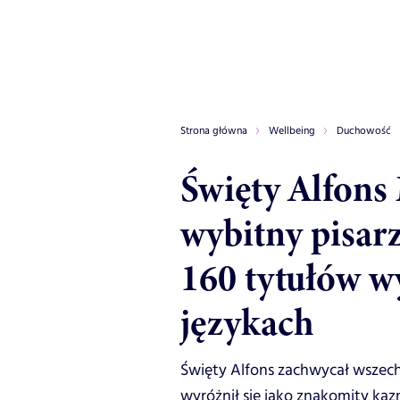
Strona główna
Wellbeing
Duchowość
Święty Alfons
wybitny pisar
160 tytułów w
językach
Święty Alfons zachwycał wszec
wyróżnił się jako znakomity kaz