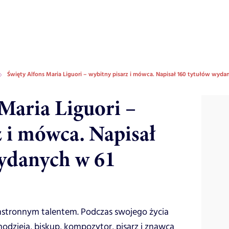
Święty Alfons Maria Liguori – wybitny pisarz i mówca. Napisał 160 tytułów wyda
 Maria Liguori –
z i mówca. Napisał
ydanych w 61
hstronnym talentem. Podczas swojego życia
nodzieja, biskup, kompozytor, pisarz i znawca