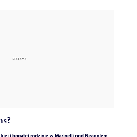
ns?
ckiej i bogatej rodzinie w Marinelli pod Neapolem
.