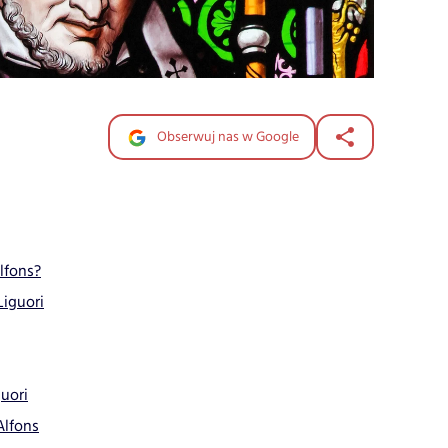
Obserwuj nas w Google
lfons?
Liguori
uori
Alfons