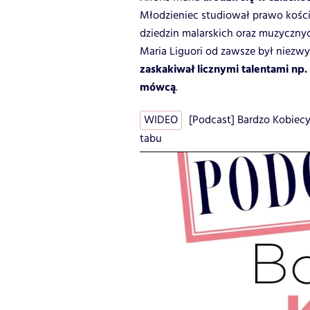
Młodzieniec studiował prawo koście
dziedzin malarskich oraz muzyczny
Maria Liguori od zawsze był niez
zaskakiwał licznymi talentami np
mówcą
.
WIDEO
[Podcast] Bardzo Kobiecy 
tabu