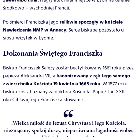
zawał albo udar
. Nagły atak miał miejsce w Lyon na terenie
środkowo – wschodniej Francji.
relikwie spoczęły w kościele
Po śmierci Franciszka jego
Nawiedzenia NMP w Annecy
. Serce biskupa pozostało u
sióstr wizytek w Lyonie.
Dokonania Świętego Franciszka
Biskup Franciszek Salezy został beatyfikowany 1661 roku przez
kanonizowany z rąk tego samego
papieża Aleksandra VII, a
zwierzchnika Kościoła 19 kwietnia 1665 roku
. W 1877 roku
biskup został uznany za doktora Kościoła. Papież Jan XXIII
określił świętego Franciszka słowami:
„Wielka miłość do Jezusa Chrystusa i Jego Kościoła,
niezmącony spokój duszy, nieporównana łagodność wobec