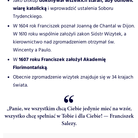
dokonywał wszelkich starań, aby odnowić
Jako biskup
wiarę katolicką
i wprowadzić ustalenia Soboru
Trydenckiego.
W 1604 rok Franciszek poznał Joanną de Chantal w Dijon.
W 1610 roku wspólnie założyli zakon Sióstr Wizytek, a
kierownictwo nad zgromadzeniem otrzymał św.
Wincenty a Paulo.
1607 roku Franciszek założył Akademię
W
Florimontańską
.
Obecnie zgromadzenie wizytek znajduje się w 34 krajach
świata.
„Panie, we wszystkim chcą Ciebie jedynie mieć na wzór,
wszystko chcę spełniać w Tobie i dla Ciebie! — Franciszek
Salezy.