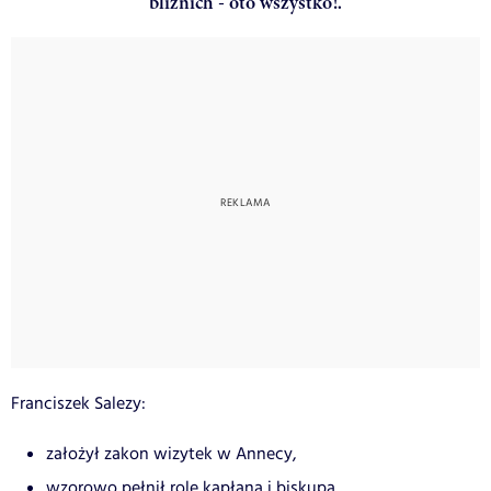
bliźnich - oto wszystko!.
Franciszek Salezy:
założył zakon wizytek w Annecy,
wzorowo pełnił rolę kapłana i biskupa,