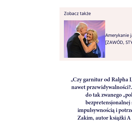
Zobacz także
Amerykanie ją
[ZAWÓD, ST
„Czy garnitur od Ralpha 
nawet przewidywalności?.
do tak zwanego „po
bezpretensjonalnej 
impulsywnością i potr
Zakim, autor książki A