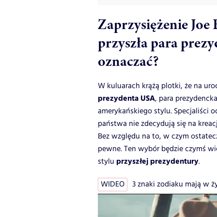
Zaprzysiężenie Joe 
przyszła para prezy
oznaczać?
W kuluarach krążą plotki, że na ur
prezydenta USA
, para prezydenck
amerykańskiego stylu. Specjaliści 
państwa nie zdecydują się na krea
Bez względu na to, w czym ostatecz
pewne. Ten wybór będzie czymś więc
przyszłej prezydentury
stylu
.
WIDEO
3 znaki zodiaku mają w życ