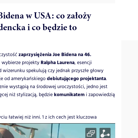
Bidena w USA: co założy
dencka i co będzie to
zaprzysiężenia Joe Bidena na 46.
oczystość
Ralpha Laurena
a wybierze projekty
, esencji
od wizerunku spekulują czy jednak przyszłe głowy
debiutującego projektanta
cje od amerykańskiego
.
nie wystąpią na środowej uroczystości, jedno jest
komunikatem
ej niż stylizacją, będzie
i zapowiedzią
iu łatwiej niż inni. 1 z ich cech jest kluczowa