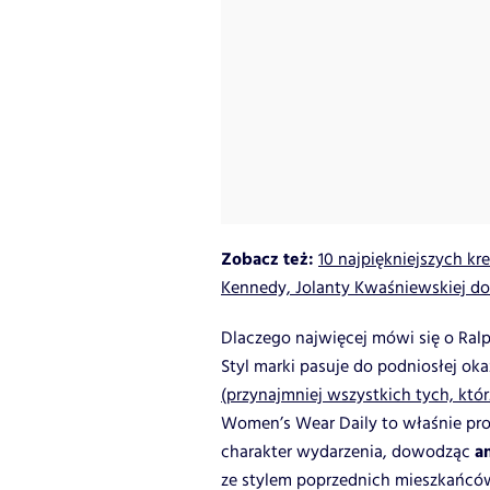
Zobacz też:
10 najpiękniejszych kr
Kennedy, Jolanty Kwaśniewskiej d
Dlaczego najwięcej mówi się o Ral
Styl marki pasuje do podniosłej ok
(przynajmniej wszystkich tych, któr
Women’s Wear Daily to właśnie proj
a
charakter wydarzenia, dowodząc
ze stylem poprzednich mieszkańc