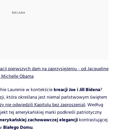
eacji pierwszych dam na zaprzysiężeniu - od Jacqueline
o Michelle Obama
kreacji Joe i Jill Bidena
phie Laurenie w kontekście
?
azji, która określana jest niemal państwowym świętem
zy nie odwiedzili Kapitolu bez zaproszenia)
. Według
ekt tej amerykańskiej marki podkreśli patriotyczny
merykańskiej zachowawczej elegancji
kontrastującej
Białego Domu
ów
.