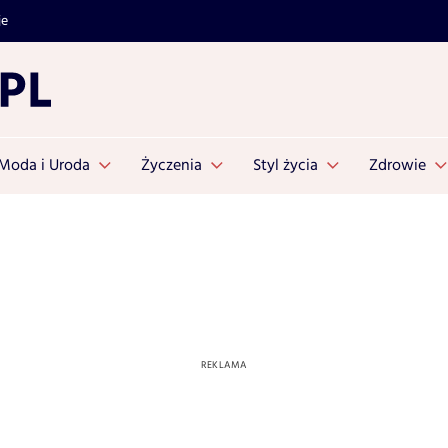
je
Moda i Uroda
Życzenia
Styl życia
Zdrowie